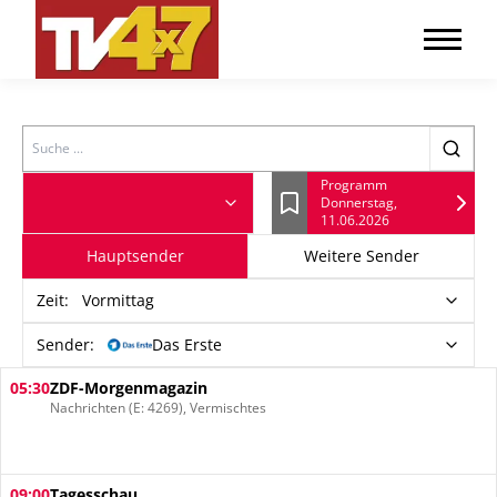
Search
Programm
Donnerstag,
Lesezeichen
11.06.2026
Hauptsender
Weitere Sender
Zeit
:
Vormittag
Sender:
Das Erste
05:30
ZDF-Morgenmagazin
Nachrichten (E: 4269), Vermischtes
09:00
Tagesschau