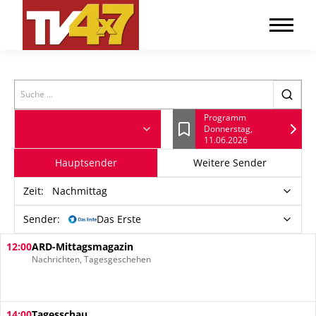
Search
Programm
Donnerstag,
Lesezeichen
11.06.2026
Hauptsender
Weitere Sender
Zeit
:
Nachmittag
Sender:
Das Erste
12:00
ARD-Mittagsmagazin
Nachrichten, Tagesgeschehen
14:00
Tagesschau