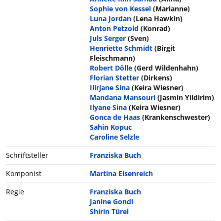
Sophie von Kessel
(Marianne)
Luna Jordan
(Lena Hawkin)
Anton Petzold
(Konrad)
Juls Serger
(Sven)
Henriette Schmidt
(Birgit
Fleischmann)
Robert Dölle
(Gerd Wildenhahn)
Florian Stetter
(Dirkens)
Ilirjane Sina
(Keira Wiesner)
Mandana Mansouri
(Jasmin Yildirim)
Ilyane Sina
(Keira Wiesner)
Gonca de Haas
(Krankenschwester)
Sahin Kopuc
Caroline Selzle
Schriftsteller
Franziska Buch
Komponist
Martina Eisenreich
Regie
Franziska Buch
Janine Gondi
Shirin Türel