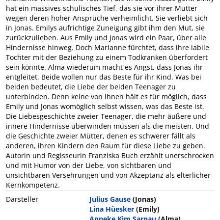
hat ein massives schulisches Tief, das sie vor ihrer Mutter
wegen deren hoher Ansprüche verheimlicht. Sie verliebt sich
in Jonas. Emilys aufrichtige Zuneigung gibt ihm den Mut, sie
zurückzulieben. Aus Emily und Jonas wird ein Paar, über alle
Hindernisse hinweg. Doch Marianne fürchtet, dass ihre labile
Tochter mit der Beziehung zu einem Todkranken überfordert
sein könnte. Alma wiederum macht es Angst, dass Jonas ihr
entgleitet. Beide wollen nur das Beste für ihr Kind. Was bei
beiden bedeutet, die Liebe der beiden Teenager zu
unterbinden. Denn keine von ihnen hält es für möglich, dass
Emily und Jonas womöglich selbst wissen, was das Beste ist.
Die Liebesgeschichte zweier Teenager, die mehr äußere und
innere Hindernisse überwinden müssen als die meisten. Und
die Geschichte zweier Mütter, denen es schwerer fällt als
anderen, ihren Kindern den Raum für diese Liebe zu geben.
Autorin und Regisseurin Franziska Buch erzählt unerschrocken
und mit Humor von der Liebe, von sichtbaren und
unsichtbaren Versehrungen und von Akzeptanz als elterlicher
Kernkompetenz.
Darsteller
Julius Gause
(Jonas)
Lina Hüesker
(Emily)
Anneke Kim Sarnau
(Alma)