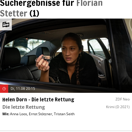
Suchergebnisse für
Florian
Stetter
(
1
)
Di, 11.08 20:15
Helen Dorn – Die letzte Rettung
ZDF Neo
Die letzte Rettung
Krimi
(D 2021)
Mit
:
Anna Loos
,
Ernst Stötzner
,
Tristan Seith