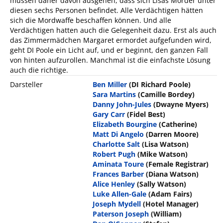
müssen daher davon ausgehen, dass sich Lisas Mörder unter
diesen sechs Personen befindet. Alle Verdächtigen hätten
sich die Mordwaffe beschaffen können. Und alle
Verdächtigen hatten auch die Gelegenheit dazu. Erst als auch
das Zimmermädchen Margaret ermordet aufgefunden wird,
geht DI Poole ein Licht auf, und er beginnt, den ganzen Fall
von hinten aufzurollen. Manchmal ist die einfachste Lösung
auch die richtige.
Darsteller
Ben Miller
(DI Richard Poole)
Sara Martins
(Camille Bordey)
Danny John-Jules
(Dwayne Myers)
Gary Carr
(Fidel Best)
Elizabeth Bourgine
(Catherine)
Matt Di Angelo
(Darren Moore)
Charlotte Salt
(Lisa Watson)
Robert Pugh
(Mike Watson)
Aminata Toure
(Female Registrar)
Frances Barber
(Diana Watson)
Alice Henley
(Sally Watson)
Luke Allen-Gale
(Adam Fairs)
Joseph Mydell
(Hotel Manager)
Paterson Joseph
(William)