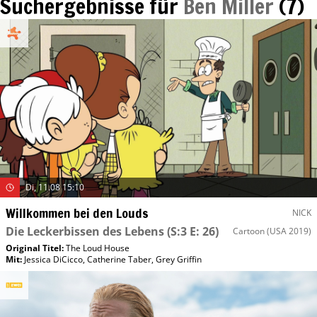
Suchergebnisse für
Ben Miller
(
7
)
Di, 11.08 15:10
Willkommen bei den Louds
NICK
Die Leckerbissen des Lebens
(S:3 E: 26)
Cartoon
(USA 2019)
Original Titel:
The Loud House
Mit
:
Jessica DiCicco
,
Catherine Taber
,
Grey Griffin