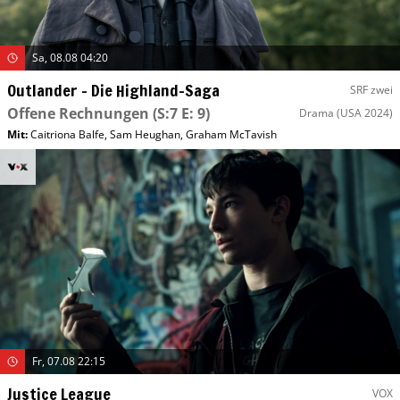
Sa, 08.08 04:20
Outlander – Die Highland-Saga
SRF zwei
Offene Rechnungen
(S:7 E: 9)
Drama
(USA 2024)
Mit
:
Caitriona Balfe
,
Sam Heughan
,
Graham McTavish
Fr, 07.08 22:15
Justice League
VOX