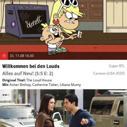
Di, 11.08 16:30
Willkommen bei den Louds
Super RTL
Alles auf Neu!
(S:5 E: 2)
Cartoon
(USA 2020)
Original Titel:
The Loud House
Mit
:
Asher Bishop
,
Catherine Taber
,
Liliana Mumy