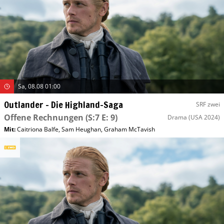
Sa, 08.08 01:00
Outlander – Die Highland-Saga
SRF zwei
Offene Rechnungen
(S:7 E: 9)
Drama
(USA 2024)
Mit
:
Caitriona Balfe
,
Sam Heughan
,
Graham McTavish