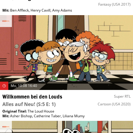
Fantasy
(USA 2017)
Mit
:
Ben Affleck
,
Henry Cavill
,
Amy Adams
Mo, 10.08 16:40
Willkommen bei den Louds
Super RTL
Alles auf Neu!
(S:5 E: 1)
Cartoon
(USA 2020)
Original Titel:
The Loud House
Mit
:
Asher Bishop
,
Catherine Taber
,
Liliana Mumy