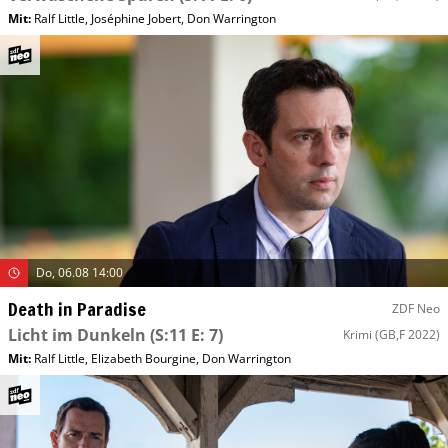
Mit
:
Ralf Little
,
Joséphine Jobert
,
Don Warrington
Do, 06.08 14:00
Death in Paradise
ZDF Neo
Licht im Dunkeln
(S:11 E: 7)
Krimi
(GB,F 2022)
Mit
:
Ralf Little
,
Elizabeth Bourgine
,
Don Warrington