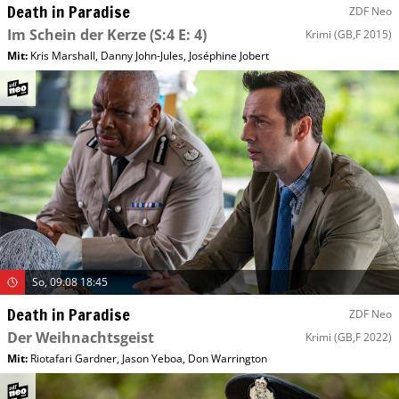
Death in Paradise
ZDF Neo
Im Schein der Kerze
(S:4 E: 4)
Krimi
(GB,F 2015)
Mit
:
Kris Marshall
,
Danny John-Jules
,
Joséphine Jobert
So, 09.08 18:45
Death in Paradise
ZDF Neo
Der Weihnachtsgeist
Krimi
(GB,F 2022)
Mit
:
Riotafari Gardner
,
Jason Yeboa
,
Don Warrington