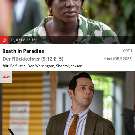
Fr, 07.08 15:15
Death in Paradise
ORF 1
Der Rückkehrer
(S:12 E: 5)
Krimi
(GB,F 2023)
Mit
:
Ralf Little
,
Don Warrington
,
Shantol Jackson