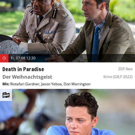
Fr, 07.08 12:30
Death in Paradise
ZDF Neo
Der Weihnachtsgeist
Krimi
(GB,F 2022)
Mit
:
Riotafari Gardner
,
Jason Yeboa
,
Don Warrington