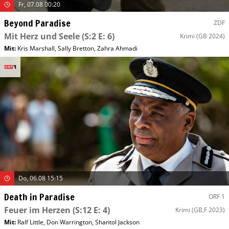
Fr, 07.08 00:20
Beyond Paradise
ZDF
Mit Herz und Seele
(S:2 E: 6)
Krimi
(GB 2024)
Mit
:
Kris Marshall
,
Sally Bretton
,
Zahra Ahmadi
Do, 06.08 15:15
Death in Paradise
ORF 1
Feuer im Herzen
(S:12 E: 4)
Krimi
(GB,F 2023)
Mit
:
Ralf Little
,
Don Warrington
,
Shantol Jackson