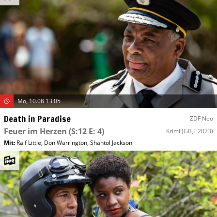
Mo, 10.08 13:05
Death in Paradise
ZDF Neo
Feuer im Herzen
(S:12 E: 4)
Krimi
(GB,F 2023)
Mit
:
Ralf Little
,
Don Warrington
,
Shantol Jackson