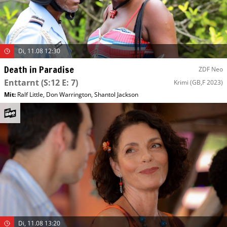
Di, 11.08 12:30
Death in Paradise
ZDF Neo
Enttarnt
(S:12 E: 7)
Krimi
(GB,F 2023)
Mit
:
Ralf Little
,
Don Warrington
,
Shantol Jackson
Di, 11.08 13:20