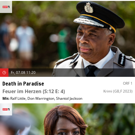
Fr, 07.08 11:20
Death in Paradise
ORF 1
Feuer im Herzen
(S:12 E: 4)
Krimi
(GB,F 2023)
Mit
:
Ralf Little
,
Don Warrington
,
Shantol Jackson