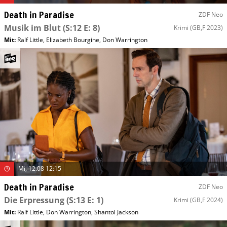
Death in Paradise
ZDF Neo
Musik im Blut
(S:12 E: 8)
Krimi
(GB,F 2023)
Mit
:
Ralf Little
,
Elizabeth Bourgine
,
Don Warrington
Mi, 12.08 12:15
Death in Paradise
ZDF Neo
Die Erpressung
(S:13 E: 1)
Krimi
(GB,F 2024)
Mit
:
Ralf Little
,
Don Warrington
,
Shantol Jackson