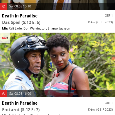
Sa, 08.08 15:10
Death in Paradise
ORF 1
Das Spiel
(S:12 E: 6)
Krimi
(GB,F 2023)
Mit
:
Ralf Little
,
Don Warrington
,
Shantol Jackson
Sa, 08.08 16:00
Death in Paradise
ORF 1
Enttarnt
(S:12 E: 7)
Krimi
(GB,F 2023)