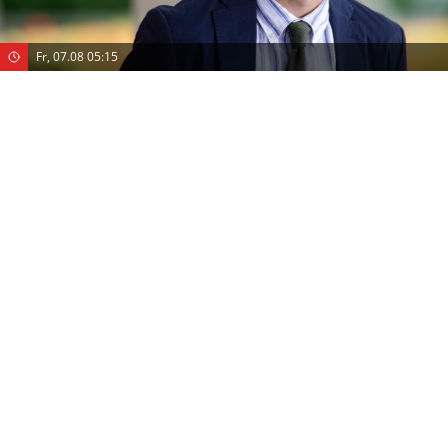
Fr, 07.08 05:15
Death in Paradise
ZDF Neo
Licht im Dunkeln
(S:11 E: 7)
Krimi
(GB,F 2022)
Mit
:
Ralf Little
,
Elizabeth Bourgine
,
Don Warrington
Fr, 07.08 06:05
Death in Paradise
ZDF Neo