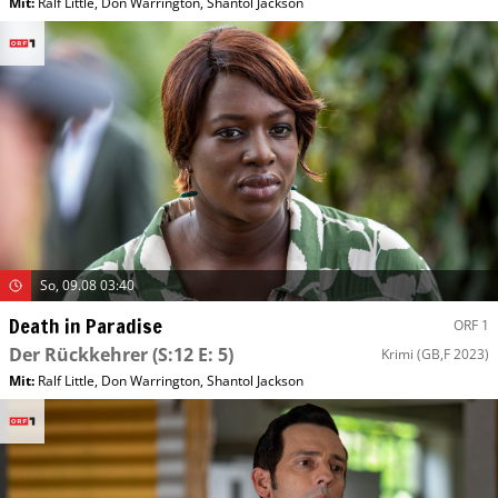
Mit
:
Ralf Little
,
Don Warrington
,
Shantol Jackson
So, 09.08 03:40
Death in Paradise
ORF 1
Der Rückkehrer
(S:12 E: 5)
Krimi
(GB,F 2023)
Mit
:
Ralf Little
,
Don Warrington
,
Shantol Jackson