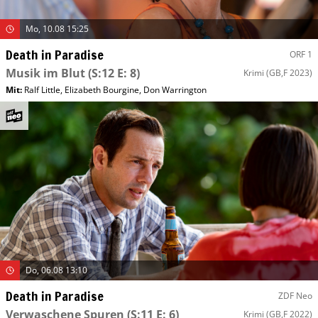
Mo, 10.08 15:25
Death in Paradise
ORF 1
Musik im Blut
(S:12 E: 8)
Krimi
(GB,F 2023)
Mit
:
Ralf Little
,
Elizabeth Bourgine
,
Don Warrington
Do, 06.08 13:10
Death in Paradise
ZDF Neo
Verwaschene Spuren
(S:11 E: 6)
Krimi
(GB,F 2022)