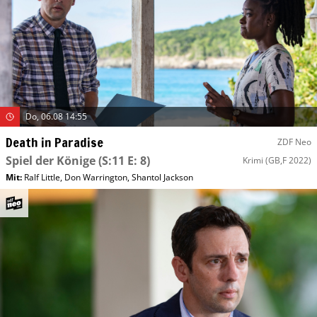
Do, 06.08 14:55
Death in Paradise
ZDF Neo
Spiel der Könige
(S:11 E: 8)
Krimi
(GB,F 2022)
Mit
:
Ralf Little
,
Don Warrington
,
Shantol Jackson