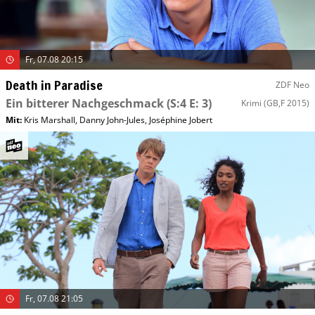
Fr, 07.08 20:15
Death in Paradise
ZDF Neo
Ein bitterer Nachgeschmack
(S:4 E: 3)
Krimi
(GB,F 2015)
Mit
:
Kris Marshall
,
Danny John-Jules
,
Joséphine Jobert
Fr, 07.08 21:05