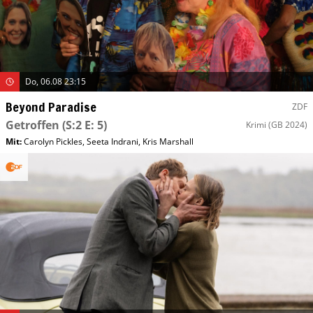
Do, 06.08 23:15
Beyond Paradise
ZDF
Getroffen
(S:2 E: 5)
Krimi
(GB 2024)
Mit
:
Carolyn Pickles
,
Seeta Indrani
,
Kris Marshall