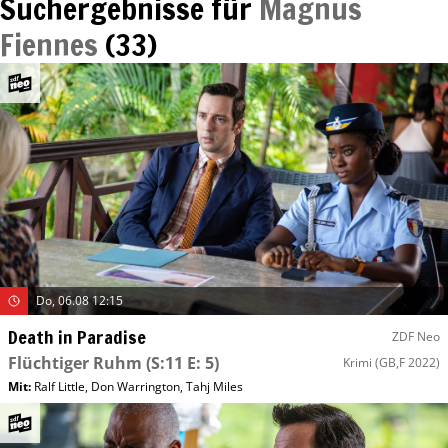
Suchergebnisse für
Magnus
Fiennes
(
33
)
Do, 06.08 12:15
Death in Paradise
ZDF Neo
Flüchtiger Ruhm
(S:11 E: 5)
Krimi
(GB,F 2022)
Mit
:
Ralf Little
,
Don Warrington
,
Tahj Miles