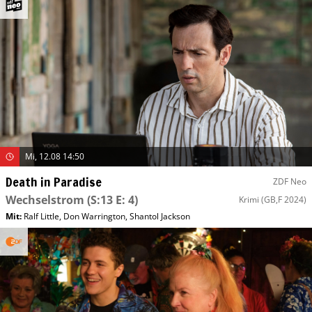
Mi, 12.08 14:50
Death in Paradise
ZDF Neo
Wechselstrom
(S:13 E: 4)
Krimi
(GB,F 2024)
Mit
:
Ralf Little
,
Don Warrington
,
Shantol Jackson