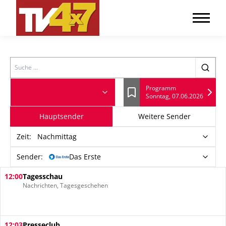
Search
Programm
Sonntag, 07.06.2026
Lesezeichen
Hauptsender
Weitere Sender
Zeit
:
Nachmittag
Sender:
Das Erste
12:00
Tagesschau
Nachrichten, Tagesgeschehen
12:03
Presseclub