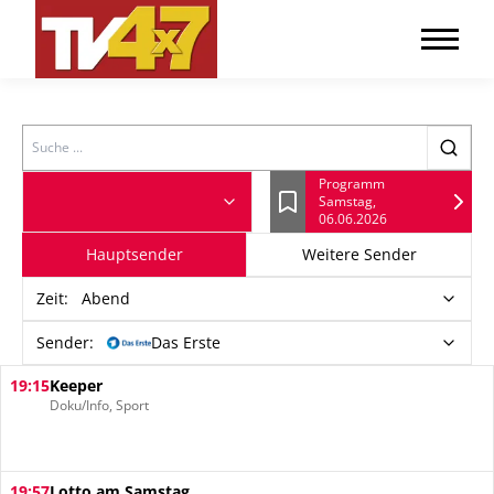
Search
Programm
Samstag,
Lesezeichen
06.06.2026
Hauptsender
Weitere Sender
Zeit
:
Abend
Sender:
Das Erste
19:15
Keeper
Doku/Info, Sport
19:57
Lotto am Samstag