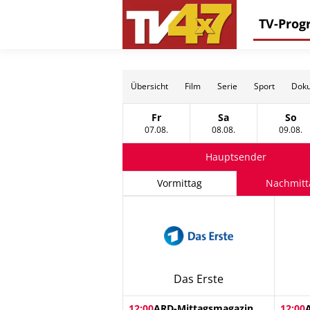
TV-Pro
Übersicht
Film
Serie
Sport
Doku
Fr
Sa
So
Freitag, 07 August
Samstag, 08 Augus
Sonn
07.08.
08.08.
09.08.
Hauptsender
Vormittag
Nachmitt
Das Erste
12:00
ARD-Mittagsmagazin
12:00