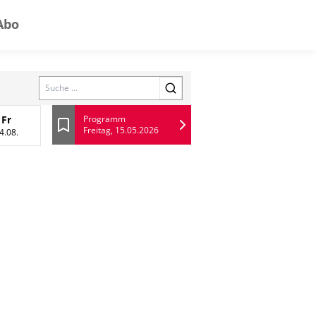
Abo
Search
Fr
Programm
Freitag, 15.05.2026
13 August
Freitag, 14 August
Lesezeichen
4.08.