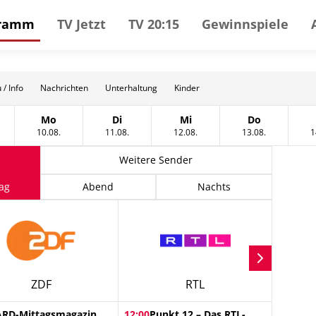
gramm
TV Jetzt
TV 20:15
Gewinnspiele
 / Info
Nachrichten
Unterhaltung
Kinder
Mo
Di
Mi
Do
t
tag, 09 August
Montag, 10 August
Dienstag, 11 August
Mittwoch, 12 August
Donnerstag, 
10.08.
11.08.
12.08.
13.08.
1
Weitere Sender
ag
Abend
Nachts
ZDF
RTL
ARD-Mittagsmagazin
12:00
Punkt 12 – Das RTL-