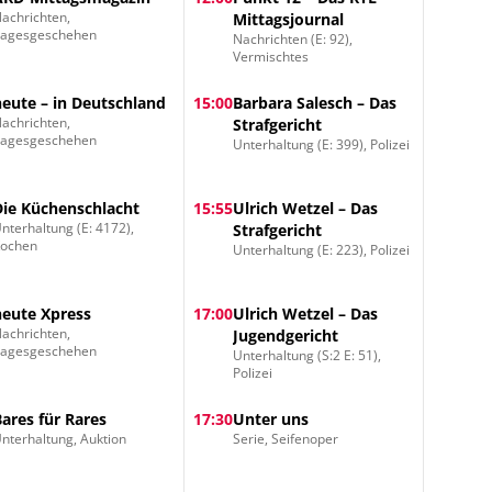
achrichten,
Mittagsjournal
Tagesgeschehen
Nachrichten (E: 92),
Vermischtes
heute – in Deutschland
15:00
Barbara Salesch – Das
achrichten,
Strafgericht
Tagesgeschehen
Unterhaltung (E: 399), Polizei
Die Küchenschlacht
15:55
Ulrich Wetzel – Das
nterhaltung (E: 4172),
Strafgericht
Kochen
Unterhaltung (E: 223), Polizei
heute Xpress
17:00
Ulrich Wetzel – Das
achrichten,
Jugendgericht
Tagesgeschehen
Unterhaltung (S:2 E: 51),
Polizei
Bares für Rares
17:30
Unter uns
nterhaltung, Auktion
Serie, Seifenoper