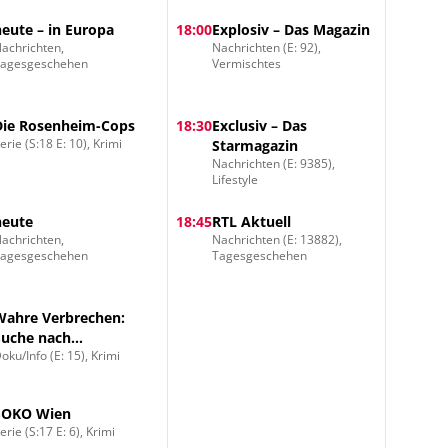
heute – in Europa
18:00
Explosiv – Das Magazin
achrichten,
Nachrichten (E: 92),
Tagesgeschehen
Vermischtes
Die Rosenheim-Cops
18:30
Exclusiv – Das
erie (S:18 E: 10), Krimi
Starmagazin
Nachrichten (E: 9385),
Lifestyle
heute
18:45
RTL Aktuell
achrichten,
Nachrichten (E: 13882),
Tagesgeschehen
Tagesgeschehen
Wahre Verbrechen:
Suche nach
oku/Info (E: 15), Krimi
Gerechtigkeit
SOKO Wien
erie (S:17 E: 6), Krimi