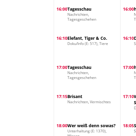
16:00
Tagesschau
16:00
Nachrichten,
N
Tagesgeschehen
16:10
Elefant, Tiger & Co.
16:10
Doku/Info (E: 517), Tiere
S
17:00
Tagesschau
17:00
Nachrichten,
N
Tagesgeschehen
17:15
Brisant
17:10
Nachrichten, Vermischtes
D
18:00
Wer weiß denn sowas?
18:05
Unterhaltung (E: 1370),
S
Wissen