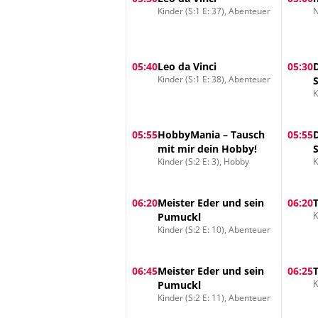
Kinder (S:1 E: 37), Abenteuer
N
05:40
Leo da Vinci
05:30
Kinder (S:1 E: 38), Abenteuer
K
05:55
HobbyMania – Tausch
05:55
mit mir dein Hobby!
Kinder (S:2 E: 3), Hobby
K
06:20
Meister Eder und sein
06:20
K
Pumuckl
Kinder (S:2 E: 10), Abenteuer
06:45
Meister Eder und sein
06:25
K
Pumuckl
Kinder (S:2 E: 11), Abenteuer