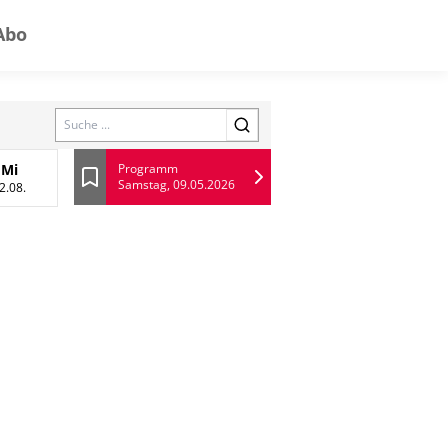
Abo
Search
Mi
Programm
Samstag, 09.05.2026
 August
Mittwoch, 12 August
Lesezeichen
2.08.