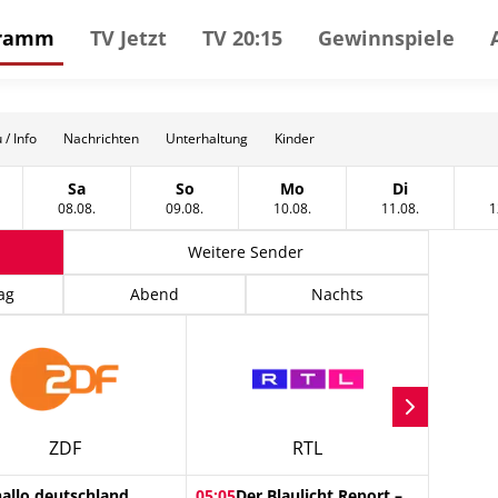
gramm
TV Jetzt
TV 20:15
Gewinnspiele
 / Info
Nachrichten
Unterhaltung
Kinder
Sa
So
Mo
Di
gust
tag, 07 August
Samstag, 08 August
Sonntag, 09 August
Montag, 10 August
Dienstag, 11
08.08.
09.08.
10.08.
11.08.
1
Weitere Sender
ag
Abend
Nachts
ZDF
RTL
hallo deutschland
05:05
Der Blaulicht Report –