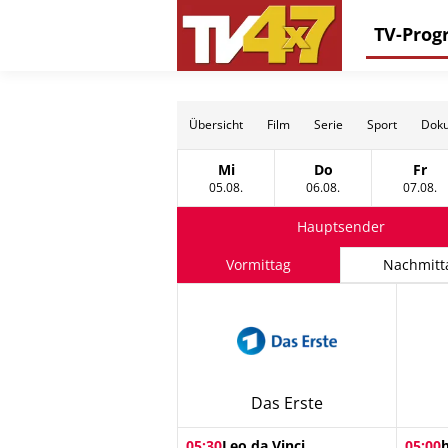
TV-Pro
Übersicht
Film
Serie
Sport
Doku
Mi
Do
Fr
Mittwoch, 05 August
Donnerstag, 06 Au
Frei
05.08.
06.08.
07.08.
Hauptsender
Vormittag
Nachmitt
Das Erste
05:30
Leo da Vinci
05:00