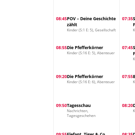
08:45
POV – Deine Geschichte
07:35
zählt
Kinder (S:1 E: 5), Gesellschaft
K
08:55
Die Pfefferkörner
07:45
Kinder (S:16 E: 5), Abenteuer
K
09:20
Die Pfefferkörner
07:55
Kinder (S:16 E: 6), Abenteuer
K
09:50
Tagesschau
08:20
Nachrichten,
K
Tagesgeschehen
09:55
Elefant, Tiger & Co.
08:35