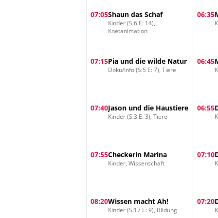
07:05
Shaun das Schaf
06:35
Kinder (S:6 E: 14),
K
Knetanimation
07:15
Pia und die wilde Natur
06:45
Doku/Info (S:5 E: 7), Tiere
K
07:40
Jason und die Haustiere
06:55
Kinder (S:3 E: 3), Tiere
K
07:55
Checkerin Marina
07:10
Kinder, Wissenschaft
K
08:20
Wissen macht Ah!
07:20
Kinder (S:17 E: 9), Bildung
K