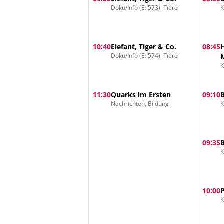
Doku/Info (E: 573), Tiere
K
10:40
Elefant, Tiger & Co.
08:45
Doku/Info (E: 574), Tiere
K
11:30
Quarks im Ersten
09:10
Nachrichten, Bildung
K
09:35
K
10:00
K