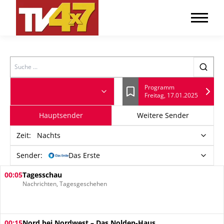
Search
Programm
Freitag, 17.01.2025
Lesezeichen
Hauptsender
Weitere Sender
Zeit
:
Nachts
Sender:
Das Erste
00:05
Tagesschau
Nachrichten, Tagesgeschehen
00:15
Nord bei Nordwest – Das Nolden-Haus