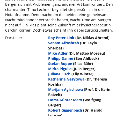
Berger sich mit Problemen ganz anderer Art konfrontiert. Den
charmanten Timo Lechner begleitet sie persönlich in die
Notaufnahme. Denn nachdem die beiden eine gemeinsame
Nacht miteinander verbracht haben, wacht Timo am Morgen
nicht auf … Niklas plant seine Zukunft mit Physiotherapeutin
Carolin Körner. Doch etwas scheint ihn dabei zurückzuhalten.
Darsteller
Roy Peter Link
(Dr. Niklas Ahrend)
Sanam Afrashteh
(Dr. Leyla
Sherbaz)
Mike Adler
(Dr. Matteo Moreau)
Philipp Danne
(Ben Ahlbeck)
Stefan Ruppe
(Elias Bähr)
Mirka Pigulla
(Julia Berger)
Juliane Fisch
(Elly Winter)
Katharina Nesytowa
(Dr. Theresa
Koshka)
Marijam Agischewa
(Prof. Dr. Karin
Patzelt)
Horst-Günter Marx
(Wolfgang
Berger)
Robert Giggenbach
(Dr. Harald
Loosen)