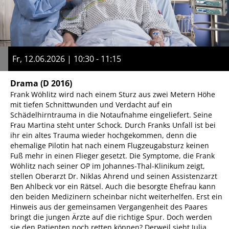
Fr, 12.06.2026 | 10:30 - 11:15
Drama
(D 2016)
Frank Wöhlitz wird nach einem Sturz aus zwei Metern Höhe
mit tiefen Schnittwunden und Verdacht auf ein
Schädelhirntrauma in die Notaufnahme eingeliefert. Seine
Frau Martina steht unter Schock. Durch Franks Unfall ist bei
ihr ein altes Trauma wieder hochgekommen, denn die
ehemalige Pilotin hat nach einem Flugzeugabsturz keinen
Fuß mehr in einen Flieger gesetzt. Die Symptome, die Frank
Wöhlitz nach seiner OP im Johannes-Thal-Klinikum zeigt,
stellen Oberarzt Dr. Niklas Ahrend und seinen Assistenzarzt
Ben Ahlbeck vor ein Rätsel. Auch die besorgte Ehefrau kann
den beiden Medizinern scheinbar nicht weiterhelfen. Erst ein
Hinweis aus der gemeinsamen Vergangenheit des Paares
bringt die jungen Ärzte auf die richtige Spur. Doch werden
sie den Patienten noch retten können? Derweil sieht Julia