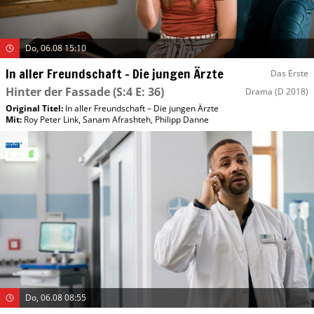
Do, 06.08 15:10
In aller Freundschaft – Die jungen Ärzte
Das Erste
Hinter der Fassade
(S:4 E: 36)
Drama
(D 2018)
Original Titel:
In aller Freundschaft – Die jungen Ärzte
Mit
:
Roy Peter Link
,
Sanam Afrashteh
,
Philipp Danne
Do, 06.08 08:55