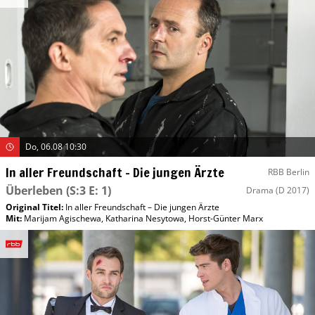
Do, 06.08 10:30
In aller Freundschaft – Die jungen Ärzte
RBB Berlin
Überleben
(S:3 E: 1)
Drama
(D 2017)
Original Titel:
In aller Freundschaft – Die jungen Ärzte
Mit
:
Marijam Agischewa
,
Katharina Nesytowa
,
Horst-Günter Marx