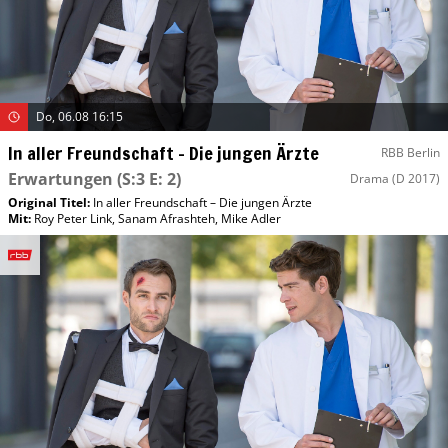
Do, 06.08 16:15
In aller Freundschaft – Die jungen Ärzte
RBB Berlin
Erwartungen
(S:3 E: 2)
Drama
(D 2017)
Original Titel:
In aller Freundschaft – Die jungen Ärzte
Mit
:
Roy Peter Link
,
Sanam Afrashteh
,
Mike Adler