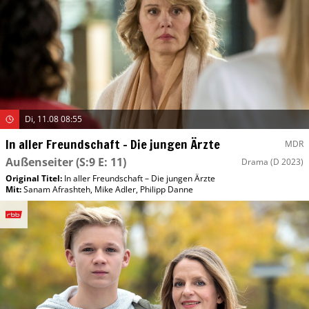
Di, 11.08 08:55
In aller Freundschaft – Die jungen Ärzte
MDR
Außenseiter
(S:9 E: 11)
Drama
(D 2023)
Original Titel:
In aller Freundschaft – Die jungen Ärzte
Mit
:
Sanam Afrashteh
,
Mike Adler
,
Philipp Danne