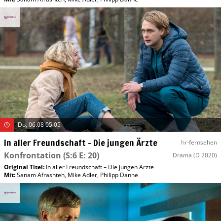
Do, 06.08 05:05
In aller Freundschaft – Die jungen Ärzte
hr-fernsehen
Konfrontation
(S:6 E: 20)
Drama
(D 2020)
Original Titel:
In aller Freundschaft – Die jungen Ärzte
Mit
:
Sanam Afrashteh
,
Mike Adler
,
Philipp Danne