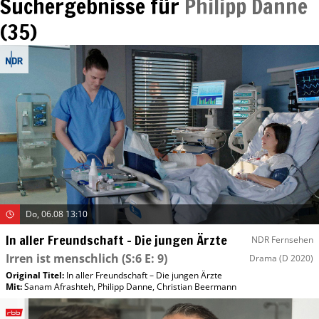
Suchergebnisse für
Philipp Danne
(
35
)
Do, 06.08 13:10
In aller Freundschaft – Die jungen Ärzte
NDR Fernsehen
Irren ist menschlich
(S:6 E: 9)
Drama
(D 2020)
Original Titel:
In aller Freundschaft – Die jungen Ärzte
Mit
:
Sanam Afrashteh
,
Philipp Danne
,
Christian Beermann