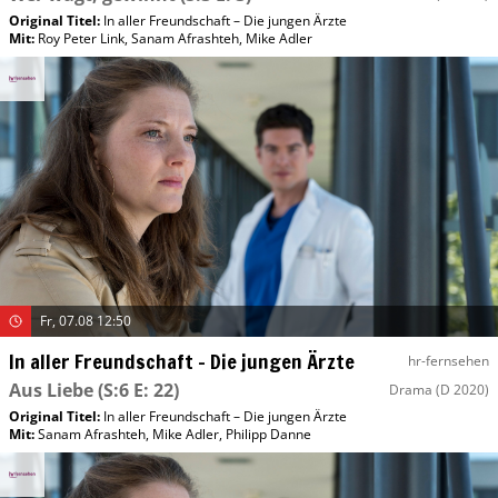
Original Titel:
In aller Freundschaft – Die jungen Ärzte
Mit
:
Roy Peter Link
,
Sanam Afrashteh
,
Mike Adler
Fr, 07.08 12:50
In aller Freundschaft – Die jungen Ärzte
hr-fernsehen
Aus Liebe
(S:6 E: 22)
Drama
(D 2020)
Original Titel:
In aller Freundschaft – Die jungen Ärzte
Mit
:
Sanam Afrashteh
,
Mike Adler
,
Philipp Danne