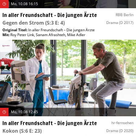
Mo, 10.08 16:15
In aller Freundschaft – Die jungen Ärzte
RBB Berlin
Gegen den Strom
(S:3 E: 4)
Drama
(D 2017)
Original Titel:
In aller Freundschaft – Die jungen Ärzte
Mit
:
Roy Peter Link
,
Sanam Afrashteh
,
Mike Adler
Mo, 10.08 12:45
In aller Freundschaft – Die jungen Ärzte
hr-fernsehen
Kokon
(S:6 E: 23)
Drama
(D 2020)