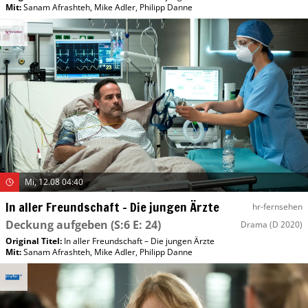
Mit
:
Sanam Afrashteh
,
Mike Adler
,
Philipp Danne
Mi, 12.08 04:40
In aller Freundschaft – Die jungen Ärzte
hr-fernsehen
Deckung aufgeben
(S:6 E: 24)
Drama
(D 2020)
Original Titel:
In aller Freundschaft – Die jungen Ärzte
Mit
:
Sanam Afrashteh
,
Mike Adler
,
Philipp Danne