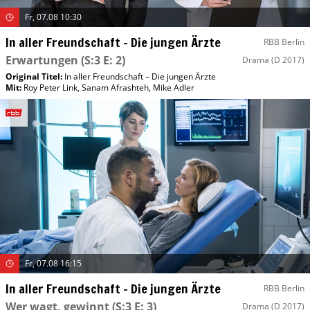
Fr, 07.08 10:30
In aller Freundschaft – Die jungen Ärzte
RBB Berlin
Erwartungen
(S:3 E: 2)
Drama
(D 2017)
Original Titel:
In aller Freundschaft – Die jungen Ärzte
Mit
:
Roy Peter Link
,
Sanam Afrashteh
,
Mike Adler
Fr, 07.08 16:15
In aller Freundschaft – Die jungen Ärzte
RBB Berlin
Wer wagt, gewinnt
(S:3 E: 3)
Drama
(D 2017)