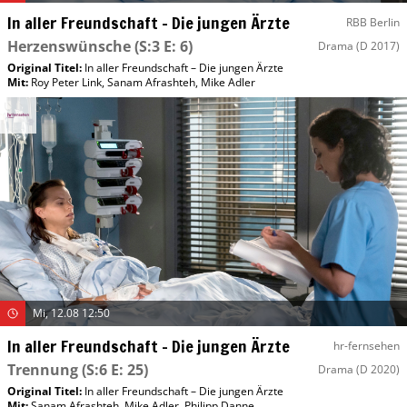
In aller Freundschaft – Die jungen Ärzte
RBB Berlin
Herzenswünsche
(S:3 E: 6)
Drama
(D 2017)
Original Titel:
In aller Freundschaft – Die jungen Ärzte
Mit
:
Roy Peter Link
,
Sanam Afrashteh
,
Mike Adler
Mi, 12.08 12:50
In aller Freundschaft – Die jungen Ärzte
hr-fernsehen
Trennung
(S:6 E: 25)
Drama
(D 2020)
Original Titel:
In aller Freundschaft – Die jungen Ärzte
Mit
:
Sanam Afrashteh
,
Mike Adler
,
Philipp Danne