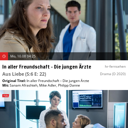
Mo, 10.08 04:25
In aller Freundschaft – Die jungen Ärzte
hr-fernsehen
Aus Liebe
(S:6 E: 22)
Drama
(D 2020)
Original Titel:
In aller Freundschaft – Die jungen Ärzte
Mit
:
Sanam Afrashteh
,
Mike Adler
,
Philipp Danne