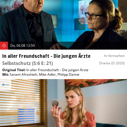
Do, 06.08 12:50
In aller Freundschaft – Die jungen Ärzte
hr-fernsehen
Selbstschutz
(S:6 E: 21)
Drama
(D 2020)
Original Titel:
In aller Freundschaft – Die jungen Ärzte
Mit
:
Sanam Afrashteh
,
Mike Adler
,
Philipp Danne