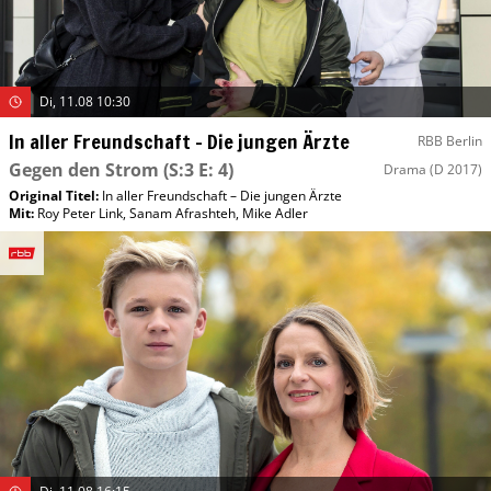
Di, 11.08 10:30
In aller Freundschaft – Die jungen Ärzte
RBB Berlin
Gegen den Strom
(S:3 E: 4)
Drama
(D 2017)
Original Titel:
In aller Freundschaft – Die jungen Ärzte
Mit
:
Roy Peter Link
,
Sanam Afrashteh
,
Mike Adler