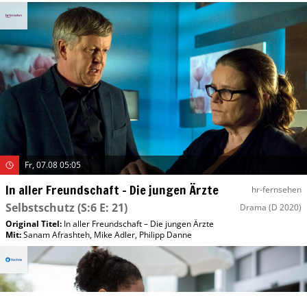
Fr, 07.08 05:05
In aller Freundschaft – Die jungen Ärzte
hr-fernsehen
Selbstschutz
(S:6 E: 21)
Drama
(D 2020)
Original Titel:
In aller Freundschaft – Die jungen Ärzte
Mit
:
Sanam Afrashteh
,
Mike Adler
,
Philipp Danne