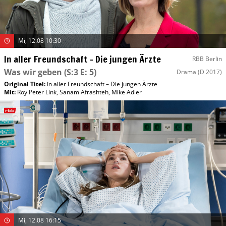
Mi, 12.08 10:30
In aller Freundschaft – Die jungen Ärzte
RBB Berlin
Was wir geben
(S:3 E: 5)
Drama
(D 2017)
Original Titel:
In aller Freundschaft – Die jungen Ärzte
Mit
:
Roy Peter Link
,
Sanam Afrashteh
,
Mike Adler
Mi, 12.08 16:15