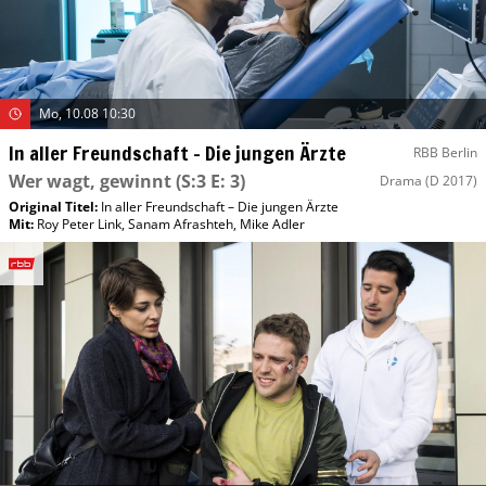
Mo, 10.08 10:30
In aller Freundschaft – Die jungen Ärzte
RBB Berlin
Wer wagt, gewinnt
(S:3 E: 3)
Drama
(D 2017)
Original Titel:
In aller Freundschaft – Die jungen Ärzte
Mit
:
Roy Peter Link
,
Sanam Afrashteh
,
Mike Adler