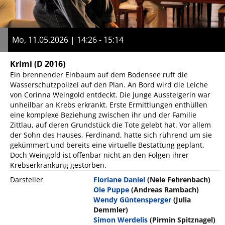
Mo, 11.05.2026 | 14:26 - 15:14
Krimi
(D 2016)
Ein brennender Einbaum auf dem Bodensee ruft die
Wasserschutzpolizei auf den Plan. An Bord wird die Leiche
von Corinna Weingold entdeckt. Die junge Aussteigerin war
unheilbar an Krebs erkrankt. Erste Ermittlungen enthüllen
eine komplexe Beziehung zwischen ihr und der Familie
Zittlau, auf deren Grundstück die Tote gelebt hat. Vor allem
der Sohn des Hauses, Ferdinand, hatte sich rührend um sie
gekümmert und bereits eine virtuelle Bestattung geplant.
Doch Weingold ist offenbar nicht an den Folgen ihrer
Krebserkrankung gestorben.
Darsteller
Floriane Daniel
(Nele Fehrenbach)
Ole Puppe
(Andreas Rambach)
Wendy Güntensperger
(Julia
Demmler)
Simon Werdelis
(Pirmin Spitznagel)