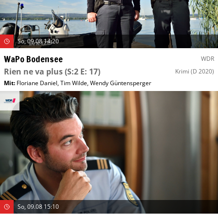
So, 09.08 14:20
WaPo Bodensee
WDR
Rien ne va plus
(S:2 E: 17)
Krimi
(D 2020)
Mit
:
Floriane Daniel
,
Tim Wilde
,
Wendy Güntensperger
So, 09.08 15:10