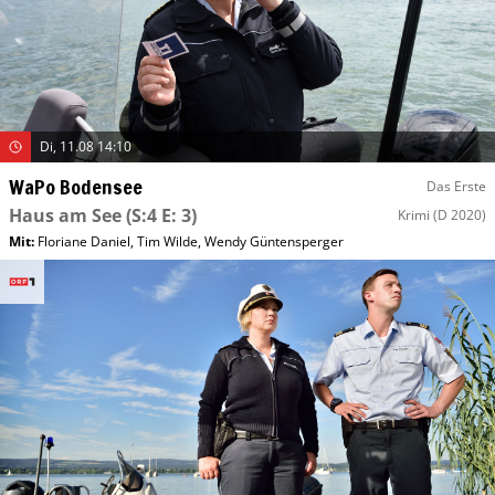
Di, 11.08 14:10
WaPo Bodensee
Das Erste
Haus am See
(S:4 E: 3)
Krimi
(D 2020)
Mit
:
Floriane Daniel
,
Tim Wilde
,
Wendy Güntensperger