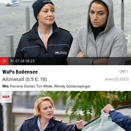
Fr, 07.08 08:23
WaPo Bodensee
ORF 1
Altmetall
(S:5 E: 10)
Krimi
(D 2022)
Mit
:
Floriane Daniel
,
Tim Wilde
,
Wendy Güntensperger