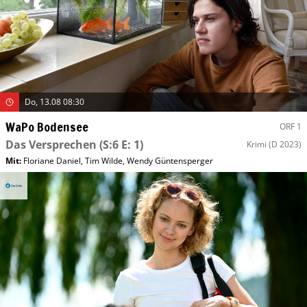
Do, 13.08 08:30
WaPo Bodensee
ORF 1
Das Versprechen
(S:6 E: 1)
Krimi
(D 2023)
Mit
:
Floriane Daniel
,
Tim Wilde
,
Wendy Güntensperger