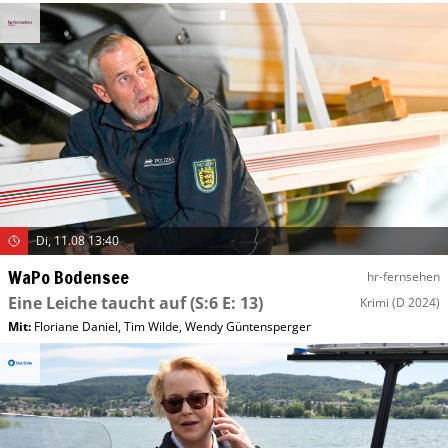
Di, 11.08 13:40
WaPo Bodensee
hr-fernsehen
Eine Leiche taucht auf
(S:6 E: 13)
Krimi
(D 2024)
Mit
:
Floriane Daniel
,
Tim Wilde
,
Wendy Güntensperger