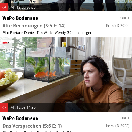
Mi, 12.08 08:30
WaPo Bodensee
ORF 1
Alte Rechnungen
(S:5 E: 14)
Krimi
(D 2022)
Mit
:
Floriane Daniel
,
Tim Wilde
,
Wendy Güntensperger
Mi, 12.08 14:30
WaPo Bodensee
ORF 1
Das Versprechen
(S:6 E: 1)
Krimi
(D 2023)