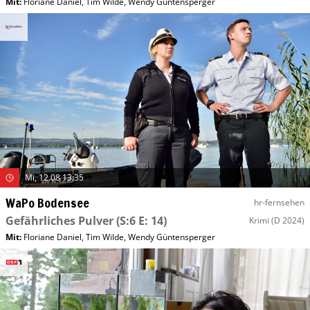
Mit
:
Floriane Daniel
,
Tim Wilde
,
Wendy Güntensperger
Mi, 12.08 13:35
WaPo Bodensee
hr-fernsehen
Gefährliches Pulver
(S:6 E: 14)
Krimi
(D 2024)
Mit
:
Floriane Daniel
,
Tim Wilde
,
Wendy Güntensperger