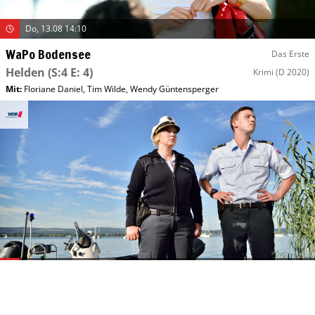
Do, 13.08 14:10
WaPo Bodensee
Das Erste
Helden
(S:4 E: 4)
Krimi
(D 2020)
Mit
:
Floriane Daniel
,
Tim Wilde
,
Wendy Güntensperger
Mo, 10.08 00:00
WaPo Bodensee
WDR
Rien ne va plus
(S:2 E: 17)
Krimi
(D 2020)