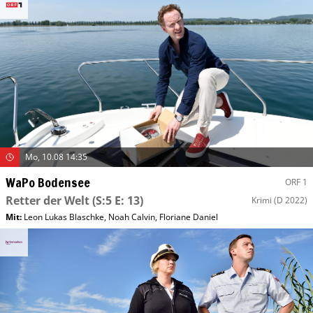
Mo, 10.08 14:35
WaPo Bodensee
ORF 1
Retter der Welt
(S:5 E: 13)
Krimi
(D 2022)
Mit
:
Leon Lukas Blaschke
,
Noah Calvin
,
Floriane Daniel