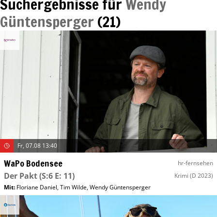
Suchergebnisse für
Wendy
Güntensperger
(
21
)
Fr, 07.08 13:40
WaPo Bodensee
hr-fernsehen
Der Pakt
(S:6 E: 11)
Krimi
(D 2023)
Mit
:
Floriane Daniel
,
Tim Wilde
,
Wendy Güntensperger