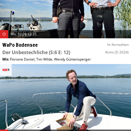
Mo, 10.08 13:35
WaPo Bodensee
hr-fernsehen
Der Unbestechliche
(S:6 E: 12)
Krimi
(D 2024)
Mit
:
Floriane Daniel
,
Tim Wilde
,
Wendy Güntensperger