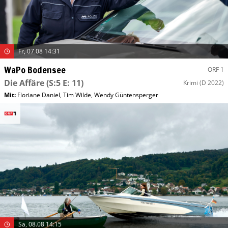
Fr, 07.08 14:31
WaPo Bodensee
ORF 1
Die Affäre
(S:5 E: 11)
Krimi
(D 2022)
Mit
:
Floriane Daniel
,
Tim Wilde
,
Wendy Güntensperger
Sa, 08.08 14:15