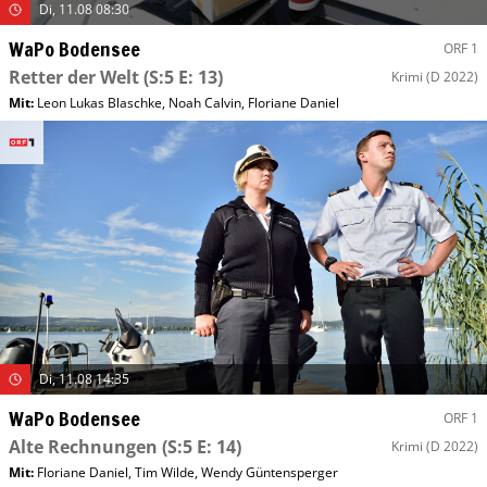
Di, 11.08 08:30
WaPo Bodensee
ORF 1
Retter der Welt
(S:5 E: 13)
Krimi
(D 2022)
Mit
:
Leon Lukas Blaschke
,
Noah Calvin
,
Floriane Daniel
Di, 11.08 14:35
WaPo Bodensee
ORF 1
Alte Rechnungen
(S:5 E: 14)
Krimi
(D 2022)
Mit
:
Floriane Daniel
,
Tim Wilde
,
Wendy Güntensperger