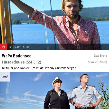
Fr, 07.08 14:10
WaPo Bodensee
Das Erste
Hasardeure
(S:4 E: 2)
Krimi
(D 2020)
Mit
:
Floriane Daniel
,
Tim Wilde
,
Wendy Güntensperger