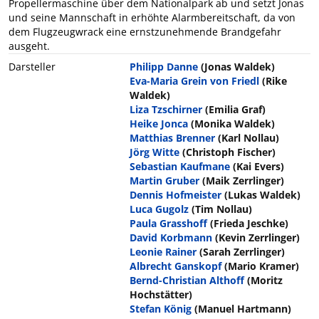
Propellermaschine über dem Nationalpark ab und setzt Jonas
und seine Mannschaft in erhöhte Alarmbereitschaft, da von
dem Flugzeugwrack eine ernstzunehmende Brandgefahr
ausgeht.
Darsteller
Philipp Danne
(Jonas Waldek)
Eva-Maria Grein von Friedl
(Rike
Waldek)
Liza Tzschirner
(Emilia Graf)
Heike Jonca
(Monika Waldek)
Matthias Brenner
(Karl Nollau)
Jörg Witte
(Christoph Fischer)
Sebastian Kaufmane
(Kai Evers)
Martin Gruber
(Maik Zerrlinger)
Dennis Hofmeister
(Lukas Waldek)
Luca Gugolz
(Tim Nollau)
Paula Grasshoff
(Frieda Jeschke)
David Korbmann
(Kevin Zerrlinger)
Leonie Rainer
(Sarah Zerrlinger)
Albrecht Ganskopf
(Mario Kramer)
Bernd-Christian Althoff
(Moritz
Hochstätter)
Stefan König
(Manuel Hartmann)