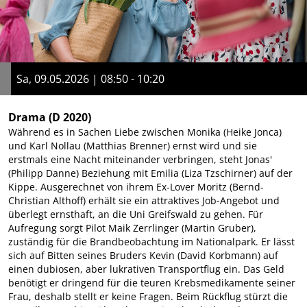
Sa, 09.05.2026 | 08:50 - 10:20
Drama
(D 2020)
Während es in Sachen Liebe zwischen Monika (Heike Jonca)
und Karl Nollau (Matthias Brenner) ernst wird und sie
erstmals eine Nacht miteinander verbringen, steht Jonas'
(Philipp Danne) Beziehung mit Emilia (Liza Tzschirner) auf der
Kippe. Ausgerechnet von ihrem Ex-Lover Moritz (Bernd-
Christian Althoff) erhält sie ein attraktives Job-Angebot und
überlegt ernsthaft, an die Uni Greifswald zu gehen. Für
Aufregung sorgt Pilot Maik Zerrlinger (Martin Gruber),
zuständig für die Brandbeobachtung im Nationalpark. Er lässt
sich auf Bitten seines Bruders Kevin (David Korbmann) auf
einen dubiosen, aber lukrativen Transportflug ein. Das Geld
benötigt er dringend für die teuren Krebsmedikamente seiner
Frau, deshalb stellt er keine Fragen. Beim Rückflug stürzt die