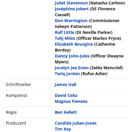
Juliet Stevenson
(Natasha Carlton)
Joséphine Jobert
(DS Florence
Cassell)
Don Warrington
(Commissioner
Selwyn Patterson)
Ralf Little
(DI Neville Parker)
Tahj Miles
(Officer Marlon Pryce)
Elizabeth Bourgine
(Catherine
Bordey)
Danny John-Jules
(Officer Dwayne
Myers)
Jocelyn Jee Esien
(Zelda Moncrief)
Tariq Jordan
(Rufus Adier)
Schriftsteller
James Hall
Komponist
David Celia
Magnus Fiennes
Regie
Ben Kellett
Produzent
Candida Julian-Jones
Tim Key