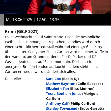
Mi, 18.06.2025 | 12:50 - 13:35
Krimi
(GB,F 2021)
Es ist Weihnachten auf Saint Marie. Doch die besinnliche
Weihnachtsstimmung im tropischen Paradies wird durch
einen schrecklichen Todesfall während einer großen Party
überschattet. Gastgeber Philip Carlton wird mit einer Waffe in
der Hand tot am Strand entdeckt. Für DI Parker und DS
Cassell deutet alles auf Selbstmord hin. Doch als ein
anonymer Brief in London auftaucht, in dem steht, dass
Carlton ermordet wurde, ändert sich alles.
Darsteller
Sara Cox
(Radio DJ)
Mathew Baynton
(Colin Babcock)
Elizabeth Tan
(Bliss Monroe)
Tessa Bonham Jones
(Marigold
Carlton)
Anthony Calf
(Philip Carlton)
Stanley Townsend
(Bruce Garrett)