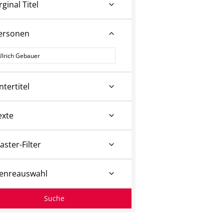
rginal Titel
ersonen
ersonen
ntertitel
exte
aster-Filter
enreauswahl
Suche