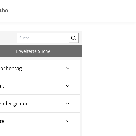
Abo
Search
Erweiterte Suche
ochentag
eit
ender group
tel