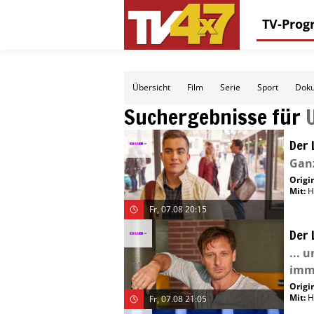
TV-Pro
Übersicht
Film
Serie
Sport
Doku
Suchergebnisse für
Der 
Ganz
Origin
Mit
:
H
Fr, 07.08 20:15
Der 
... 
imme
Origin
Mit
:
H
Fr, 07.08 21:05