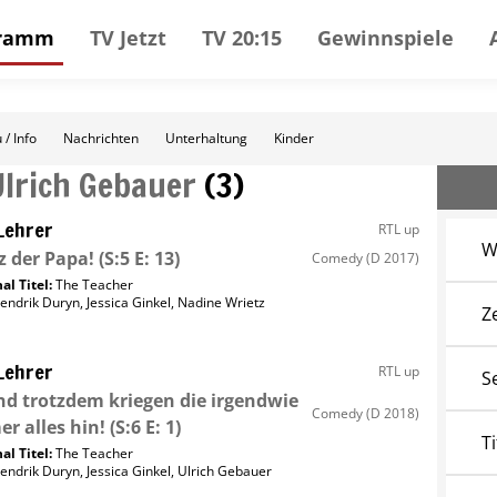
gramm
TV Jetzt
TV 20:15
Gewinnspiele
 / Info
Nachrichten
Unterhaltung
Kinder
Ulrich Gebauer
(
3
)
Lehrer
RTL up
W
 der Papa!
(S:5 E: 13)
Comedy
(D 2017)
al Titel:
The Teacher
endrik Duryn
,
Jessica Ginkel
,
Nadine Wrietz
Z
Lehrer
RTL up
S
und trotzdem kriegen die irgendwie
Comedy
(D 2018)
r alles hin!
(S:6 E: 1)
Ti
al Titel:
The Teacher
endrik Duryn
,
Jessica Ginkel
,
Ulrich Gebauer