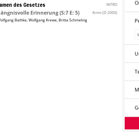
O
amen des Gesetzes
NITRO
ängnisvolle Erinnerung
(S:7 E: 5)
Krimi
(D 2000)
olfgang Bathke
,
Wolfgang Krewe
,
Britta Schmeling
P
P
U
T
M
G