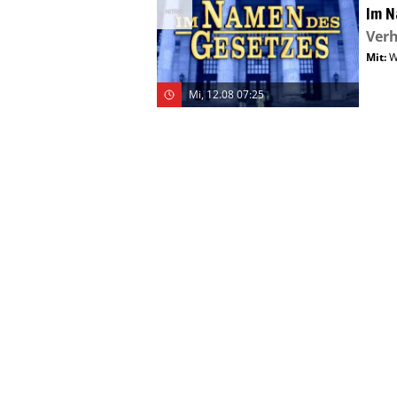
Im N
Verh
Mit
:
W
Mi, 12.08 07:25