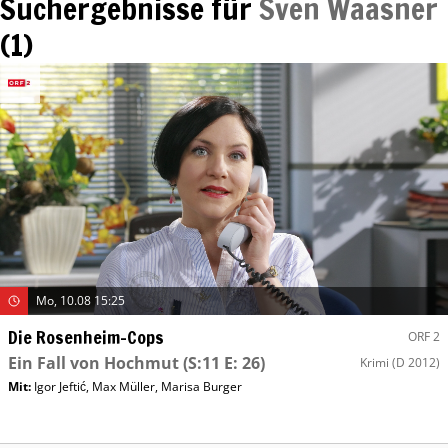
Suchergebnisse für
Sven Waasner
(
1
)
Mo, 10.08 15:25
Die Rosenheim-Cops
ORF 2
Ein Fall von Hochmut
(S:11 E: 26)
Krimi
(D 2012)
Mit
:
Igor Jeftić
,
Max Müller
,
Marisa Burger