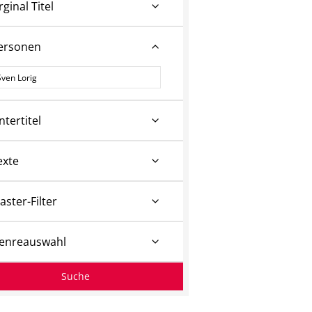
rginal Titel
ersonen
ersonen
ntertitel
exte
aster-Filter
enreauswahl
Suche