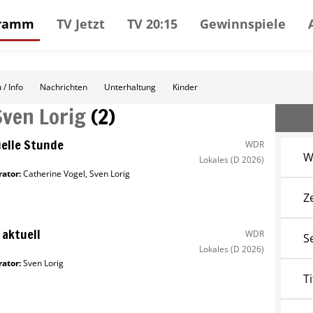
gramm
TV Jetzt
TV 20:15
Gewinnspiele
 / Info
Nachrichten
Unterhaltung
Kinder
Sven Lorig
(
2
)
elle Stunde
WDR
W
Lokales
(D 2026)
ator
:
Catherine Vogel
,
Sven Lorig
Z
aktuell
WDR
S
Lokales
(D 2026)
ator
:
Sven Lorig
Ti