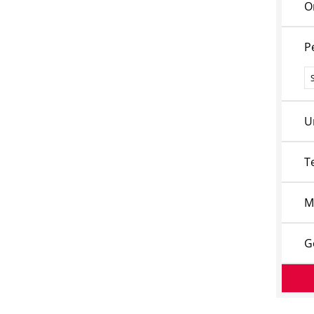
O
P
P
U
T
M
G