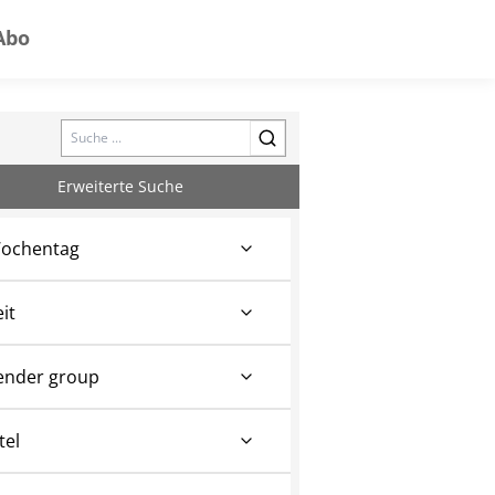
Abo
Search
Erweiterte Suche
ochentag
eit
ender group
tel