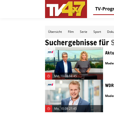
TV-Pro
Übersicht
Film
Serie
Sport
Doku
Suchergebnisse für
Aktu
Moder
Mo, 10.08 18:45
WDR 
Moder
Mo, 10.08 21:45