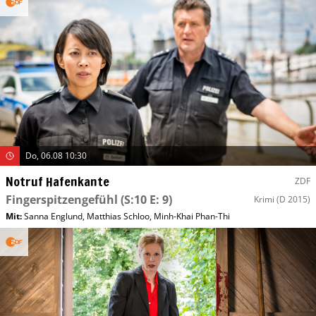
Do, 06.08 10:30
Notruf Hafenkante
ZDF
Fingerspitzengefühl
(S:10 E: 9)
Krimi
(D 2015)
Mit
:
Sanna Englund
,
Matthias Schloo
,
Minh-Khai Phan-Thi