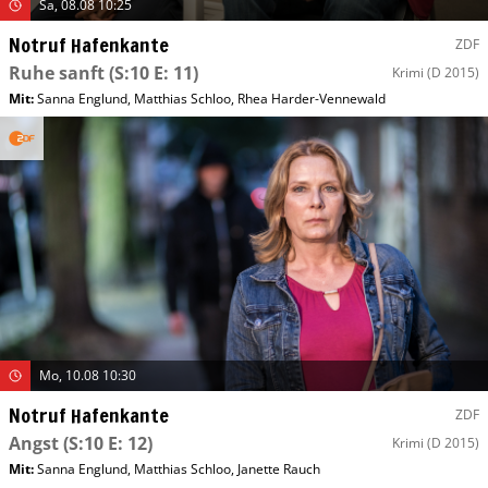
Sa, 08.08 10:25
Notruf Hafenkante
ZDF
Ruhe sanft
(S:10 E: 11)
Krimi
(D 2015)
Mit
:
Sanna Englund
,
Matthias Schloo
,
Rhea Harder-Vennewald
Mo, 10.08 10:30
Notruf Hafenkante
ZDF
Angst
(S:10 E: 12)
Krimi
(D 2015)
Mit
:
Sanna Englund
,
Matthias Schloo
,
Janette Rauch