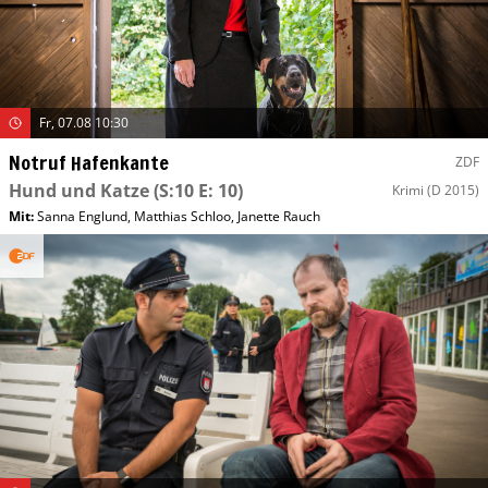
Fr, 07.08 10:30
Notruf Hafenkante
ZDF
Hund und Katze
(S:10 E: 10)
Krimi
(D 2015)
Mit
:
Sanna Englund
,
Matthias Schloo
,
Janette Rauch