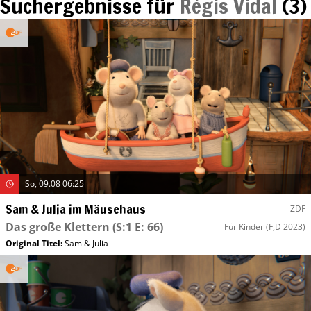
Suchergebnisse für
Régis Vidal
(
3
)
So, 09.08 06:25
Sam & Julia im Mäusehaus
ZDF
Das große Klettern
(S:1 E: 66)
Für Kinder
(F,D 2023)
Original Titel:
Sam & Julia