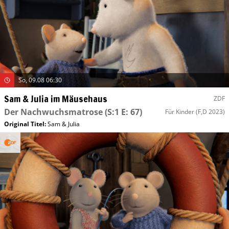
So, 09.08 06:30
Sam & Julia im Mäusehaus
ZDF
Der Nachwuchsmatrose
(S:1 E: 67)
Für Kinder
(F,D 2023)
Original Titel:
Sam & Julia