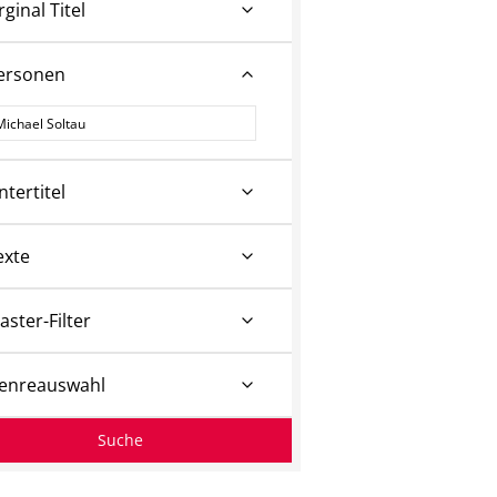
rginal Titel
ersonen
ersonen
ntertitel
exte
aster-Filter
enreauswahl
Suche