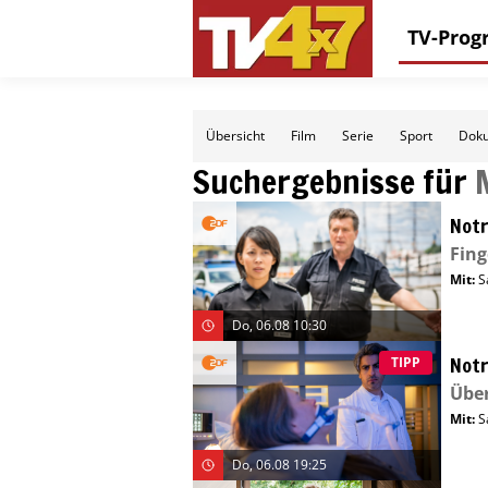
TV-Pro
Übersicht
Film
Serie
Sport
Doku
Suchergebnisse für
Notr
Fing
Mit
:
S
Do, 06.08 10:30
Notr
TIPP
Übe
Mit
:
S
Do, 06.08 19:25