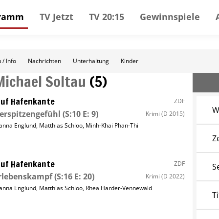
gramm
TV Jetzt
TV 20:15
Gewinnspiele
 / Info
Nachrichten
Unterhaltung
Kinder
Michael Soltau
(
5
)
uf Hafenkante
ZDF
W
erspitzengefühl
(S:10 E: 9)
Krimi
(D 2015)
anna Englund
,
Matthias Schloo
,
Minh-Khai Phan-Thi
Z
uf Hafenkante
ZDF
S
rlebenskampf
(S:16 E: 20)
Krimi
(D 2022)
anna Englund
,
Matthias Schloo
,
Rhea Harder-Vennewald
Ti