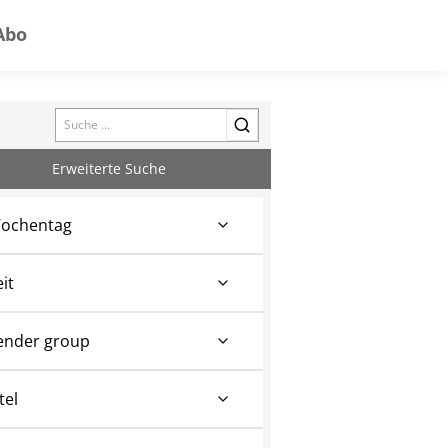
Abo
Search
Erweiterte Suche
ochentag
eit
ender group
tel