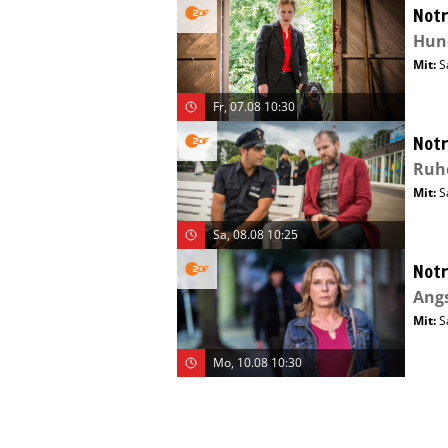
Notr
Hun
Mit
:
S
Fr, 07.08 10:30
Notr
Ruhe
Mit
:
S
Sa, 08.08 10:25
Notr
Ang
Mit
:
S
Mo, 10.08 10:30