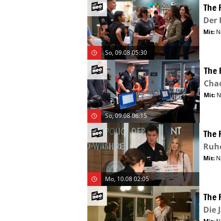
The 
Der 
Mit
:
N
So, 09.08 05:30
The 
Cha
Mit
:
N
So, 09.08 06:15
The 
Ruh
Mit
:
N
Mo, 10.08 02:05
The 
Die 