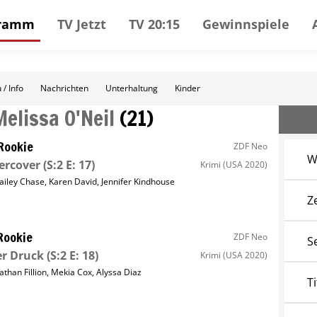
gramm
TV Jetzt
TV 20:15
Gewinnspiele
 / Info
Nachrichten
Unterhaltung
Kinder
Melissa O'Neil
(
21
)
Rookie
ZDF Neo
W
ercover
(S:2 E: 17)
Krimi
(USA 2020)
ailey Chase
,
Karen David
,
Jennifer Kindhouse
Z
Rookie
ZDF Neo
S
er Druck
(S:2 E: 18)
Krimi
(USA 2020)
athan Fillion
,
Mekia Cox
,
Alyssa Diaz
Ti