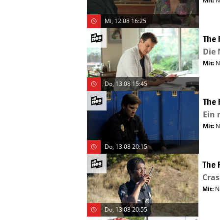
Mit
:
N
Mi, 12.08 16:25
The 
Die 
Mit
:
N
Do, 13.08 15:45
The 
Ein 
Mit
:
N
Do, 13.08 20:15
The 
Cra
Mit
:
N
Do, 13.08 20:55