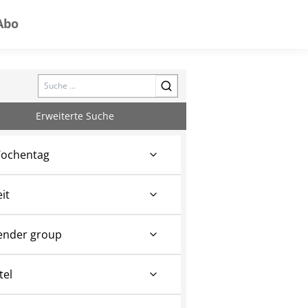
Abo
Search
Erweiterte Suche
ochentag
eit
ender group
tel