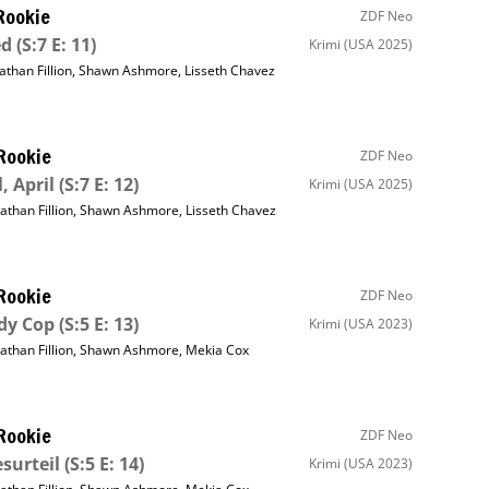
Rookie
ZDF Neo
ed
(S:7 E: 11)
Krimi
(USA 2025)
athan Fillion
,
Shawn Ashmore
,
Lisseth Chavez
Rookie
ZDF Neo
, April
(S:7 E: 12)
Krimi
(USA 2025)
athan Fillion
,
Shawn Ashmore
,
Lisseth Chavez
Rookie
ZDF Neo
dy Cop
(S:5 E: 13)
Krimi
(USA 2023)
athan Fillion
,
Shawn Ashmore
,
Mekia Cox
Rookie
ZDF Neo
surteil
(S:5 E: 14)
Krimi
(USA 2023)