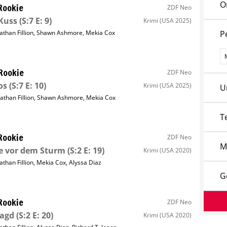
O
Rookie
ZDF Neo
Kuss
(S:7 E: 9)
Krimi
(USA 2025)
athan Fillion
,
Shawn Ashmore
,
Mekia Cox
P
P
Rookie
ZDF Neo
os
(S:7 E: 10)
Krimi
(USA 2025)
U
athan Fillion
,
Shawn Ashmore
,
Mekia Cox
T
Rookie
ZDF Neo
M
e vor dem Sturm
(S:2 E: 19)
Krimi
(USA 2020)
athan Fillion
,
Mekia Cox
,
Alyssa Diaz
G
Rookie
ZDF Neo
Jagd
(S:2 E: 20)
Krimi
(USA 2020)