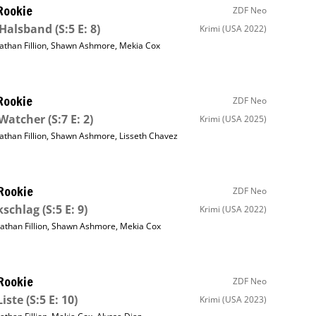
Rookie
ZDF Neo
 Halsband
(S:5 E: 8)
Krimi
(USA 2022)
athan Fillion
,
Shawn Ashmore
,
Mekia Cox
Rookie
ZDF Neo
 Watcher
(S:7 E: 2)
Krimi
(USA 2025)
athan Fillion
,
Shawn Ashmore
,
Lisseth Chavez
Rookie
ZDF Neo
kschlag
(S:5 E: 9)
Krimi
(USA 2022)
athan Fillion
,
Shawn Ashmore
,
Mekia Cox
Rookie
ZDF Neo
Liste
(S:5 E: 10)
Krimi
(USA 2023)