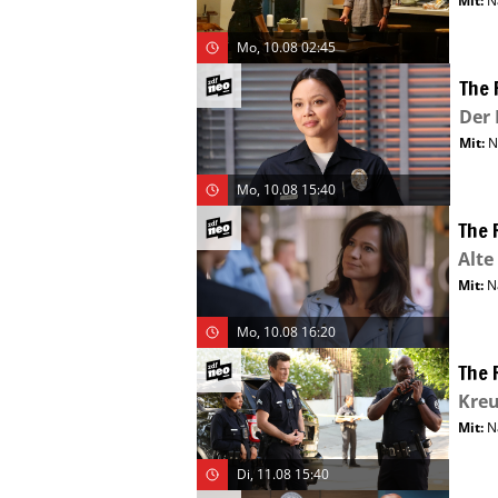
Mit
:
N
Mo, 10.08 02:45
The 
Der 
Mit
:
N
Mo, 10.08 15:40
The 
Alt
Mit
:
N
Mo, 10.08 16:20
The 
Kreu
Mit
:
N
Di, 11.08 15:40