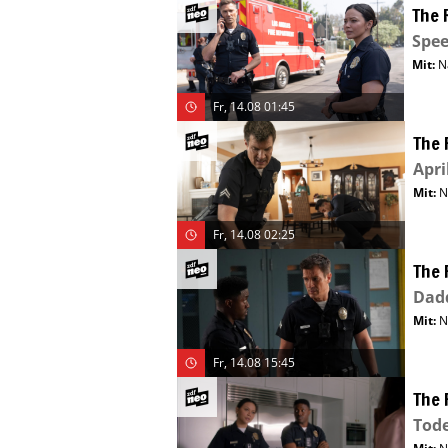
The 
Spe
Mit
:
N
Fr, 14.08 01:45
The 
April
Mit
:
N
Fr, 14.08 02:25
The 
Dad
Mit
:
N
Fr, 14.08 15:45
The 
Tode