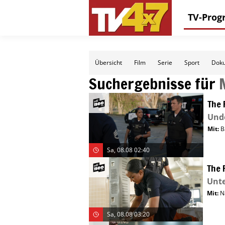
TV-Pro
Übersicht
Film
Serie
Sport
Doku
Suchergebnisse für
The 
Und
Mit
:
B
Sa, 08.08 02:40
The 
Unt
Mit
:
N
Sa, 08.08 03:20