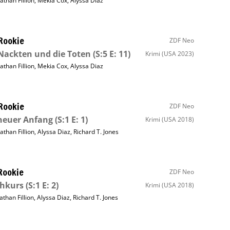
athan Fillion
,
Mekia Cox
,
Alyssa Diaz
Rookie
ZDF Neo
Nackten und die Toten
(S:5 E: 11)
Krimi
(USA 2023)
athan Fillion
,
Mekia Cox
,
Alyssa Diaz
Rookie
ZDF Neo
neuer Anfang
(S:1 E: 1)
Krimi
(USA 2018)
athan Fillion
,
Alyssa Diaz
,
Richard T. Jones
Rookie
ZDF Neo
shkurs
(S:1 E: 2)
Krimi
(USA 2018)
athan Fillion
,
Alyssa Diaz
,
Richard T. Jones