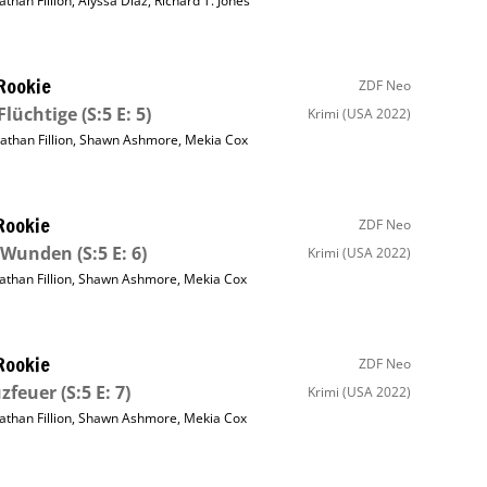
athan Fillion
,
Alyssa Diaz
,
Richard T. Jones
Rookie
ZDF Neo
Flüchtige
(S:5 E: 5)
Krimi
(USA 2022)
athan Fillion
,
Shawn Ashmore
,
Mekia Cox
Rookie
ZDF Neo
e Wunden
(S:5 E: 6)
Krimi
(USA 2022)
athan Fillion
,
Shawn Ashmore
,
Mekia Cox
Rookie
ZDF Neo
zfeuer
(S:5 E: 7)
Krimi
(USA 2022)
athan Fillion
,
Shawn Ashmore
,
Mekia Cox