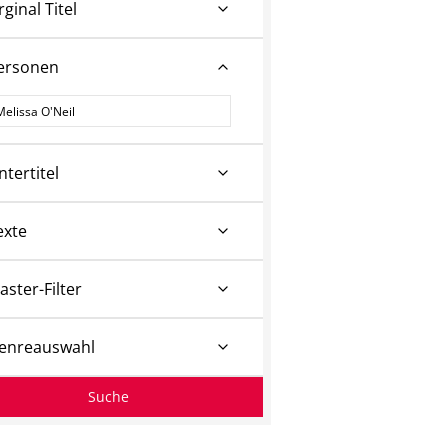
rginal Titel
ersonen
ersonen
ntertitel
exte
aster-Filter
enreauswahl
Suche