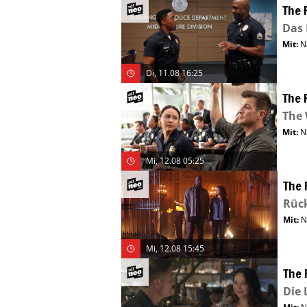
The 
Das
Mit
:
N
Di, 11.08 16:25
The 
The
Mit
:
N
Mi, 12.08 05:25
The 
Rüc
Mit
:
N
Mi, 12.08 15:45
The 
Die 