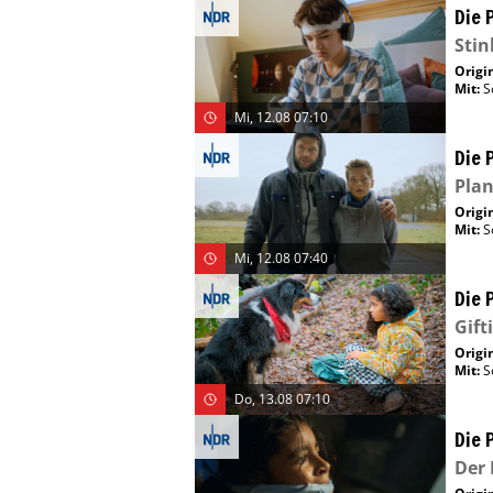
Die 
Sti
Origin
Mit
:
S
Mi, 12.08 07:10
Die 
Plan
Origin
Mit
:
S
Mi, 12.08 07:40
Die 
Gift
Origin
Mit
:
S
Do, 13.08 07:10
Die 
Der 