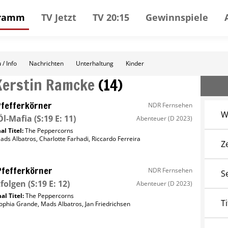
gramm
TV Jetzt
TV 20:15
Gewinnspiele
 / Info
Nachrichten
Unterhaltung
Kinder
Kerstin Ramcke
(
14
)
Pfefferkörner
NDR Fernsehen
W
Öl-Mafia
(S:19 E: 11)
Abenteuer
(D 2023)
al Titel:
The Peppercorns
ads Albatros
,
Charlotte Farhadi
,
Riccardo Ferreira
Z
Pfefferkörner
NDR Fernsehen
S
folgen
(S:19 E: 12)
Abenteuer
(D 2023)
al Titel:
The Peppercorns
Ti
ophia Grande
,
Mads Albatros
,
Jan Friedrichsen