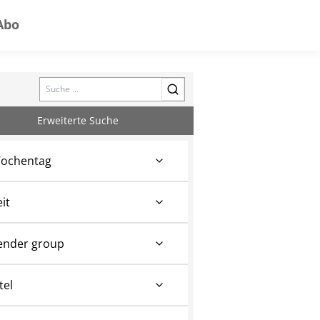
Abo
Search
Erweiterte Suche
ochentag
eit
ender group
tel