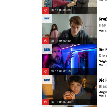
Mit
:
A
Di, 11.08 00:00
Groß
Das 
Mit
:
S
Di, 11.08 00:50
Die 
Die 
Origin
Mit
:
S
Di, 11.08 07:10
Die 
Bla
Origin
Mit
:
S
Di, 11.08 07:40