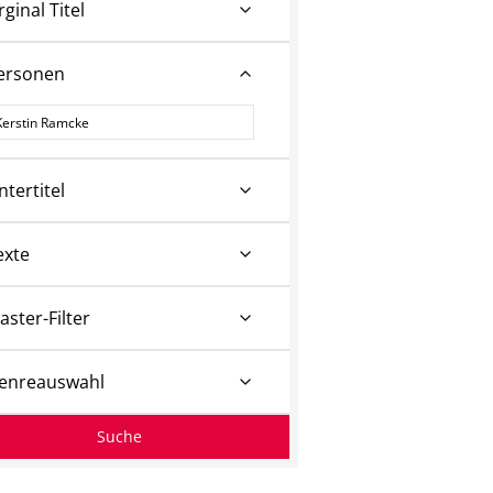
rginal Titel
ersonen
ersonen
ntertitel
exte
aster-Filter
enreauswahl
Suche