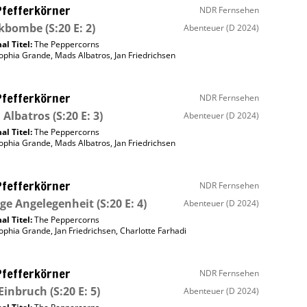
Pfefferkörner
NDR Fernsehen
nkbombe
(S:20 E: 2)
Abenteuer
(D 2024)
al Titel:
The Peppercorns
ophia Grande
,
Mads Albatros
,
Jan Friedrichsen
Pfefferkörner
NDR Fernsehen
 Albatros
(S:20 E: 3)
Abenteuer
(D 2024)
al Titel:
The Peppercorns
ophia Grande
,
Mads Albatros
,
Jan Friedrichsen
Pfefferkörner
NDR Fernsehen
ige Angelegenheit
(S:20 E: 4)
Abenteuer
(D 2024)
al Titel:
The Peppercorns
ophia Grande
,
Jan Friedrichsen
,
Charlotte Farhadi
Pfefferkörner
NDR Fernsehen
Einbruch
(S:20 E: 5)
Abenteuer
(D 2024)