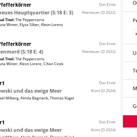
O
Pfefferkörner
Das Erste
neues Hauptquartier
(S:18 E: 3)
Abenteuer
(D 2022)
al Titel:
The Peppercorns
P
una Winter
,
Elyza Silber
,
Kleon Lorenz
P
Pfefferkörner
Das Erste
nenmord
(S:18 E: 4)
Abenteuer
(D 2022)
U
al Titel:
The Peppercorns
una Winter
,
Kleon Lorenz
,
Cihan Cicek
T
rt
Das Erste
M
wski und das ewige Meer
Krimi
(D 2024)
xel Milberg
,
Almila Bagriacik
,
Thomas Kügel
G
rt
Das Erste
wski und das ewige Meer
Krimi
(D 2024)