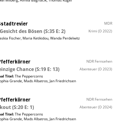
xel Milberg
,
Almila Bagriacik
,
Thomas Kügel
stadtrevier
MDR
Gesicht des Bösen
(S:35 E: 2)
Krimi
(D 2022)
askia Fischer
,
Maria Ketikidou
,
Wanda Perdelwitz
Pfefferkörner
NDR Fernsehen
einzige Chance
(S:19 E: 13)
Abenteuer
(D 2023)
al Titel:
The Peppercorns
ophia Grande
,
Mads Albatros
,
Jan Friedrichsen
Pfefferkörner
NDR Fernsehen
ckout
(S:20 E: 1)
Abenteuer
(D 2024)
al Titel:
The Peppercorns
ophia Grande
,
Mads Albatros
,
Jan Friedrichsen