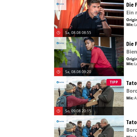
Die 
Ein 
Origin
Mit
:
L
Sa, 08.08 08:55
Die 
Bie
Origin
Mit
:
L
Sa, 08.08 09:20
Tato
TIPP
Boro
Mit
:
A
So, 09.08 20:15
Tato
Boro