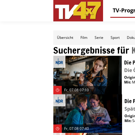
TV-Pro
Übersicht
Film
Serie
Sport
Doku
Suchergebnisse für
Die 
Die 
Origin
Mit
:
M
Fr, 07.08 07:10
Die 
Spät
Origin
Mit
:
S
Fr, 07.08 07:40