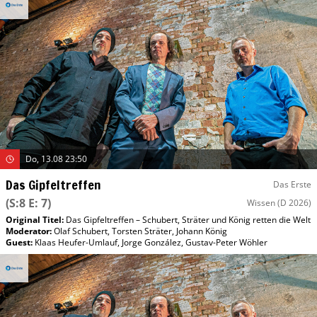
Do, 13.08 23:50
Das Gipfeltreffen
Das Erste
(S:8 E: 7)
Wissen
(D 2026)
Original Titel:
Das Gipfeltreffen – Schubert, Sträter und König retten die Welt
Moderator
:
Olaf Schubert
,
Torsten Sträter
,
Johann König
Guest
:
Klaas Heufer-Umlauf
,
Jorge González
,
Gustav-Peter Wöhler