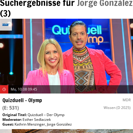
Suchergebnisse für
Jorge González
(
3
)
Mo, 10.08 09:45
Quizduell – Olymp
MDR
(E: 531)
Wissen
(D 2025)
Original Titel:
Quizduell – Der Olymp
Moderator
:
Esther Sedlaczek
Guest
:
Kathrin Menzinger
,
Jorge González