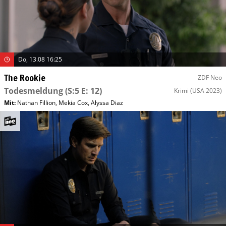
Do, 13.08 16:25
The Rookie
ZDF Neo
Todesmeldung
(S:5 E: 12)
Krimi
(USA 2023)
Mit
:
Nathan Fillion
,
Mekia Cox
,
Alyssa Diaz