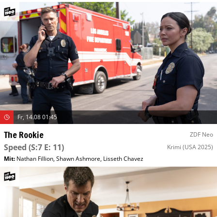
Fr, 14.08 01:45
The Rookie
ZDF Neo
Speed
(S:7 E: 11)
Krimi
(USA 2025)
Mit
:
Nathan Fillion
,
Shawn Ashmore
,
Lisseth Chavez