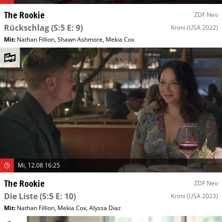
The Rookie
ZDF Neo
Rückschlag
(S:5 E: 9)
Krimi
(USA 2022)
Mit
:
Nathan Fillion
,
Shawn Ashmore
,
Mekia Cox
Mi, 12.08 16:25
The Rookie
ZDF Neo
Die Liste
(S:5 E: 10)
Krimi
(USA 2023)
Mit
:
Nathan Fillion
,
Mekia Cox
,
Alyssa Diaz