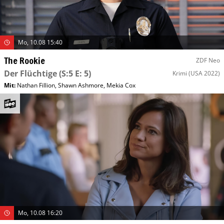
Mo, 10.08 15:40
The Rookie
ZDF Neo
Der Flüchtige
(S:5 E: 5)
Krimi
(USA 2022)
Mit
:
Nathan Fillion
,
Shawn Ashmore
,
Mekia Cox
Mo, 10.08 16:20