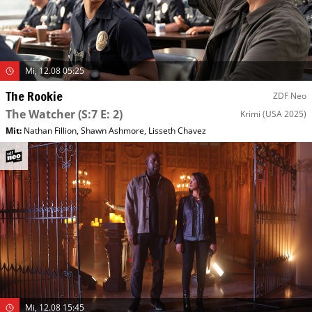
Mi, 12.08 05:25
The Rookie
ZDF Neo
The Watcher
(S:7 E: 2)
Krimi
(USA 2025)
Mit
:
Nathan Fillion
,
Shawn Ashmore
,
Lisseth Chavez
Mi, 12.08 15:45