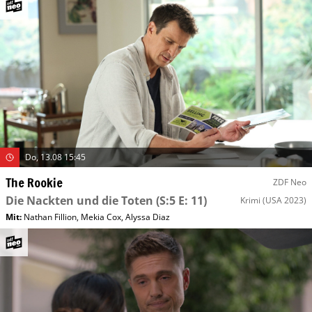
Do, 13.08 15:45
The Rookie
ZDF Neo
Die Nackten und die Toten
(S:5 E: 11)
Krimi
(USA 2023)
Mit
:
Nathan Fillion
,
Mekia Cox
,
Alyssa Diaz