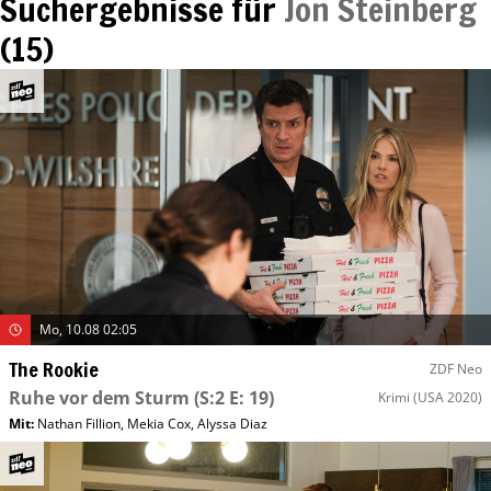
Suchergebnisse für
Jon Steinberg
(
15
)
Mo, 10.08 02:05
The Rookie
ZDF Neo
Ruhe vor dem Sturm
(S:2 E: 19)
Krimi
(USA 2020)
Mit
:
Nathan Fillion
,
Mekia Cox
,
Alyssa Diaz