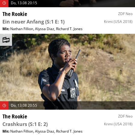
Do, 13.08 20:15
The Rookie
ZDF Neo
Ein neuer Anfang
(S:1 E: 1)
Krimi
(USA 2018)
Mit
:
Nathan Fillion
,
Alyssa Diaz
,
Richard T. Jones
Do, 13.08 20:55
The Rookie
ZDF Neo
Crashkurs
(S:1 E: 2)
Krimi
(USA 2018)
Mit
:
Nathan Fillion
,
Alyssa Diaz
,
Richard T. Jones