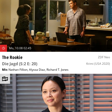
Mo, 10.08 02:45
The Rookie
ZDF Neo
Die Jagd
(S:2 E: 20)
Krimi
(USA 2020)
Mit
:
Nathan Fillion
,
Alyssa Diaz
,
Richard T. Jones