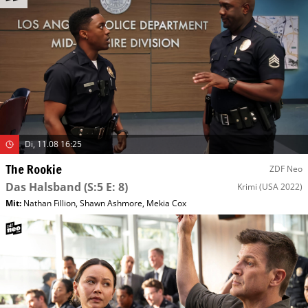
Di, 11.08 16:25
The Rookie
ZDF Neo
Das Halsband
(S:5 E: 8)
Krimi
(USA 2022)
Mit
:
Nathan Fillion
,
Shawn Ashmore
,
Mekia Cox