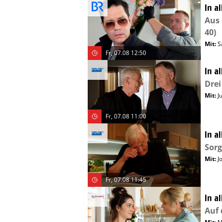
In a
Aus 
40)
Mit
:
S
Fr, 07.08 12:50
In a
Drei
Mit
:
J
Fr, 07.08 11:00
In a
Sorg
Mit
:
J
Fr, 07.08 11:45
In a
Auf