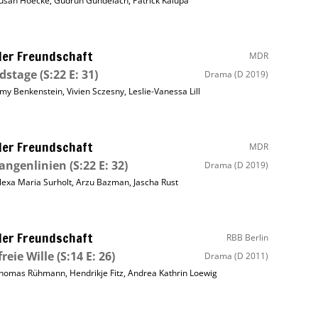
usan Hoecke
,
Gudrun Gundelach
,
Patrick Kalupa
ller Freundschaft
MDR
dstage
(S:22 E: 31)
Drama
(D 2019)
my Benkenstein
,
Vivien Sczesny
,
Leslie-Vanessa Lill
ller Freundschaft
MDR
angenlinien
(S:22 E: 32)
Drama
(D 2019)
lexa Maria Surholt
,
Arzu Bazman
,
Jascha Rust
ller Freundschaft
RBB Berlin
freie Wille
(S:14 E: 26)
Drama
(D 2011)
homas Rühmann
,
Hendrikje Fitz
,
Andrea Kathrin Loewig