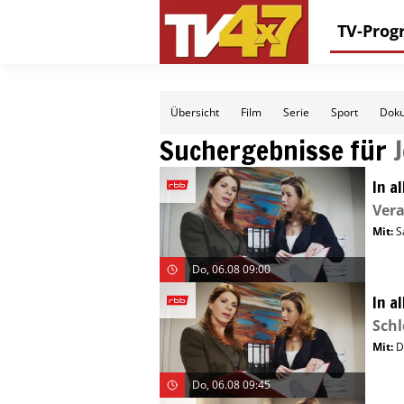
TV-Pro
Übersicht
Film
Serie
Sport
Doku
Suchergebnisse für
In a
Ver
Mit
:
S
Do, 06.08 09:00
In a
Schl
Mit
:
D
Do, 06.08 09:45