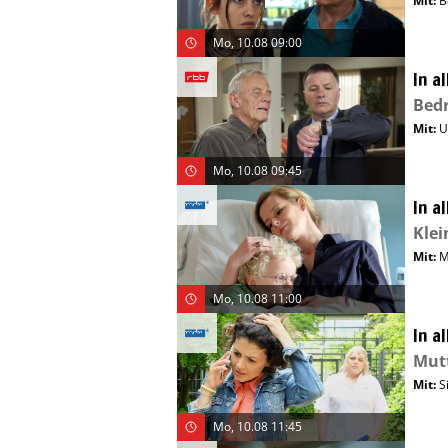
Mit
:
B
Mo, 10.08 09:00
In a
Bed
Mit
:
U
Mo, 10.08 09:45
In a
Kle
Mit
:
M
Mo, 10.08 11:00
In a
Mutt
Mit
:
S
Mo, 10.08 11:45