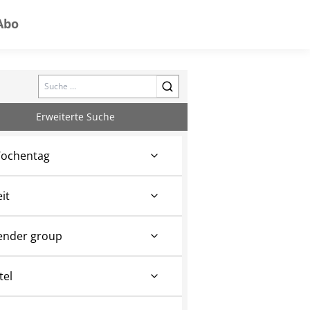
Abo
Search
Erweiterte Suche
ochentag
eit
ender group
tel