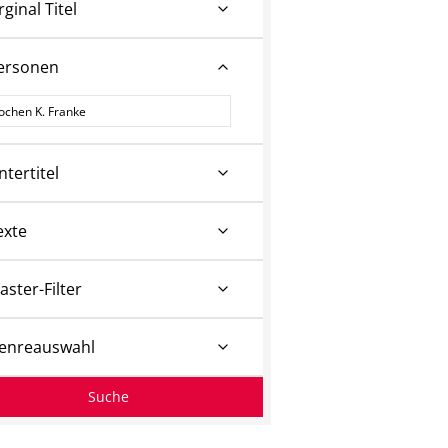
rginal Titel
ersonen
ersonen
ntertitel
exte
aster-Filter
enreauswahl
Suche