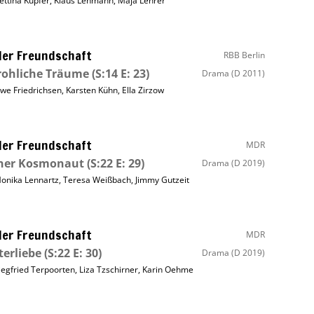
ettina Kupfer
,
Klaus Lehmann
,
Maja Lehrer
ller Freundschaft
RBB Berlin
rohliche Träume
(S:14 E: 23)
Drama
(D 2011)
we Friedrichsen
,
Karsten Kühn
,
Ella Zirzow
ller Freundschaft
MDR
iner Kosmonaut
(S:22 E: 29)
Drama
(D 2019)
onika Lennartz
,
Teresa Weißbach
,
Jimmy Gutzeit
ller Freundschaft
MDR
erliebe
(S:22 E: 30)
Drama
(D 2019)
iegfried Terpoorten
,
Liza Tzschirner
,
Karin Oehme