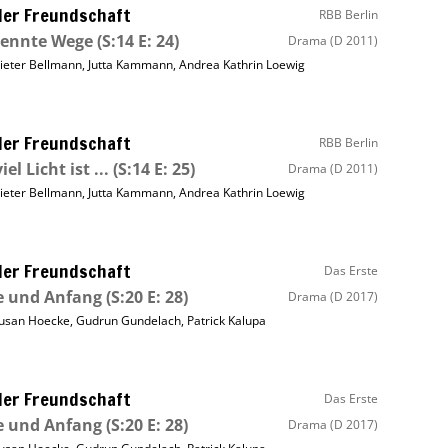
ller Freundschaft
RBB Berlin
rennte Wege
(S:14 E: 24)
Drama
(D 2011)
ieter Bellmann
,
Jutta Kammann
,
Andrea Kathrin Loewig
ller Freundschaft
RBB Berlin
el Licht ist ...
(S:14 E: 25)
Drama
(D 2011)
ieter Bellmann
,
Jutta Kammann
,
Andrea Kathrin Loewig
ller Freundschaft
Das Erste
e und Anfang
(S:20 E: 28)
Drama
(D 2017)
usan Hoecke
,
Gudrun Gundelach
,
Patrick Kalupa
ller Freundschaft
Das Erste
e und Anfang
(S:20 E: 28)
Drama
(D 2017)