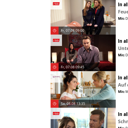
In a
Feu
Mit
:
D
Fr, 07.08 09:00
In a
Unte
Mit
:
D
Fr, 07.08 09:45
In a
Auf
Mit
:
M
Sa, 08.08 13:35
In a
Sch