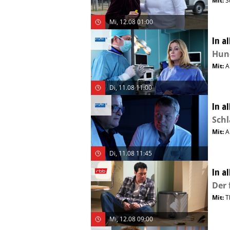
Mit
:
S
Mi, 12.08 01:00
In a
Hun
Mit
:
A
Di, 11.08 11:00
In a
Schl
Mit
:
A
Di, 11.08 11:45
In a
Der 
Mit
:
T
Mi, 12.08 09:00