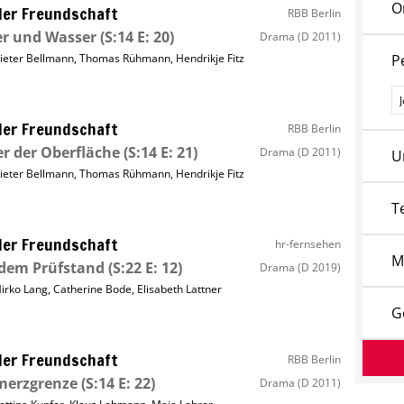
O
ller Freundschaft
RBB Berlin
er und Wasser
(S:14 E: 20)
Drama
(D 2011)
ieter Bellmann
,
Thomas Rühmann
,
Hendrikje Fitz
P
P
ller Freundschaft
RBB Berlin
r der Oberfläche
(S:14 E: 21)
Drama
(D 2011)
U
ieter Bellmann
,
Thomas Rühmann
,
Hendrikje Fitz
T
ller Freundschaft
hr-fernsehen
M
 dem Prüfstand
(S:22 E: 12)
Drama
(D 2019)
irko Lang
,
Catherine Bode
,
Elisabeth Lattner
G
ller Freundschaft
RBB Berlin
merzgrenze
(S:14 E: 22)
Drama
(D 2011)