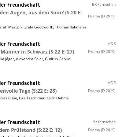
ller Freundschaft
BR Fernsehen
den Augen, aus dem Sinn?
(S:20 E:
Drama
(D 2017)
arah Masuch
,
Greta Goodworth
,
Thomas Rühmann
ller Freundschaft
MDR
 Männer in Schwarz
(S:22 E: 27)
Drama
(D 2019)
ulia Jäger
,
Alexandra Seier
,
Gudrun Gabriel
ller Freundschaft
MDR
envolle Tage
(S:22 E: 28)
Drama
(D 2019)
orres Risse
,
Liza Tzschirner
,
Karin Oehme
ller Freundschaft
hr-fernsehen
 dem Prüfstand
(S:22 E: 12)
Drama
(D 2019)