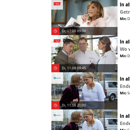
In a
Get
Mit
:
D
Di, 11.08 09:00
In a
Wo vi
Mit
:
D
Di, 11.08 09:45
In a
End
Mit
:
S
Di, 11.08 21:00
In a
End