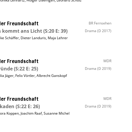
onika Lennartz
,
Holger Daemgen
,
Leonard Scholz
ller Freundschaft
BR Fernsehen
s kommt ans Licht
(S:20 E: 39)
Drama
(D 2017)
ike Schäffer
,
Dieter Landuris
,
Maja Lehrer
ller Freundschaft
MDR
ründe
(S:22 E: 25)
Drama
(D 2019)
ulia Jäger
,
Felix Vörtler
,
Albrecht Ganskopf
ller Freundschaft
MDR
ckaden
(S:22 E: 26)
Drama
(D 2019)
ora Koppen
,
Joachim Raaf
,
Susanne Michel