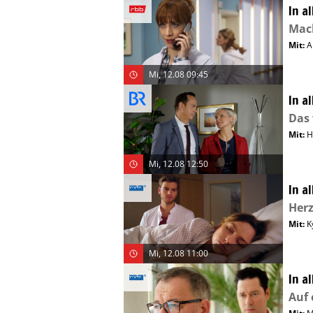
In a
Mac
Mit
:
A
Mi, 12.08 09:45
In a
Das
Mit
:
H
Mi, 12.08 12:50
In a
Herz
Mit
:
K
Mi, 12.08 11:00
In a
Auf 