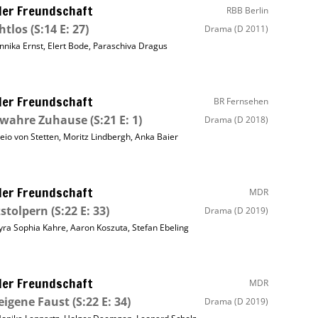
ller Freundschaft
RBB Berlin
htlos
(S:14 E: 27)
Drama
(D 2011)
nnika Ernst
,
Elert Bode
,
Paraschiva Dragus
ller Freundschaft
BR Fernsehen
 wahre Zuhause
(S:21 E: 1)
Drama
(D 2018)
eio von Stetten
,
Moritz Lindbergh
,
Anka Baier
ller Freundschaft
MDR
stolpern
(S:22 E: 33)
Drama
(D 2019)
yra Sophia Kahre
,
Aaron Koszuta
,
Stefan Ebeling
ller Freundschaft
MDR
eigene Faust
(S:22 E: 34)
Drama
(D 2019)