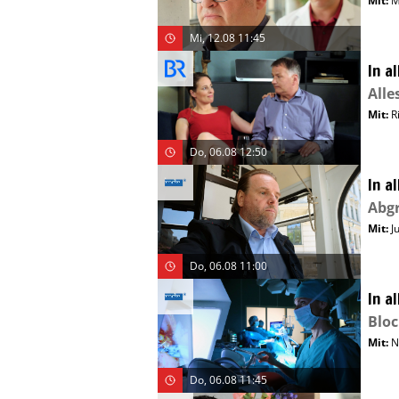
Mit
:
M
Mi, 12.08 11:45
In a
Alle
Mit
:
R
Do, 06.08 12:50
In a
Abg
Mit
:
J
Do, 06.08 11:00
In a
Blo
Mit
:
N
Do, 06.08 11:45