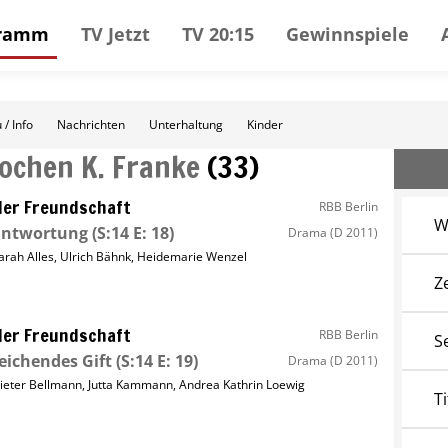
gramm
TV Jetzt
TV 20:15
Gewinnspiele
 / Info
Nachrichten
Unterhaltung
Kinder
Jochen K. Franke
(
33
)
ller Freundschaft
RBB Berlin
W
antwortung
(S:14 E: 18)
Drama
(D 2011)
arah Alles
,
Ulrich Bähnk
,
Heidemarie Wenzel
Z
ller Freundschaft
RBB Berlin
S
eichendes Gift
(S:14 E: 19)
Drama
(D 2011)
ieter Bellmann
,
Jutta Kammann
,
Andrea Kathrin Loewig
Ti