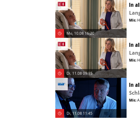
In a
Lang
Mit
:
H
Mo, 10.08 16:20
In a
Lang
Mit
:
H
Di, 11.08 09:15
In a
Schl
Mit
:
A
Di, 11.08 11:45