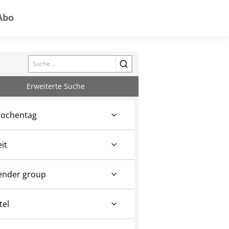
Abo
Search
Erweiterte Suche
ochentag
eit
ender group
tel