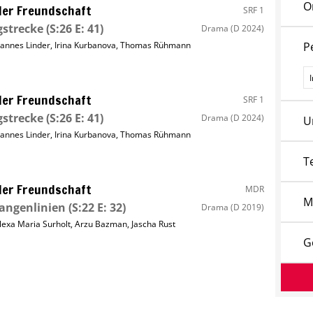
O
ller Freundschaft
SRF 1
strecke
(S:26 E: 41)
Drama
(D 2024)
annes Linder
,
Irina Kurbanova
,
Thomas Rühmann
P
P
ller Freundschaft
SRF 1
strecke
(S:26 E: 41)
Drama
(D 2024)
U
annes Linder
,
Irina Kurbanova
,
Thomas Rühmann
T
ller Freundschaft
MDR
M
angenlinien
(S:22 E: 32)
Drama
(D 2019)
lexa Maria Surholt
,
Arzu Bazman
,
Jascha Rust
G