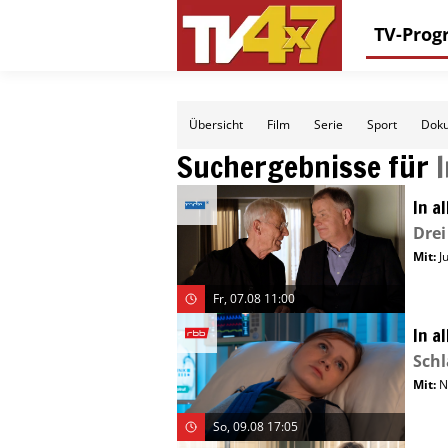
TV-Pro
Übersicht
Film
Serie
Sport
Doku
Suchergebnisse für
In a
Drei
Mit
:
J
Fr, 07.08 11:00
In a
Schl
Mit
:
N
So, 09.08 17:05