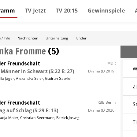
gramm
TV Jetzt
TV 20:15
Gewinnspiele
 / Info
Nachrichten
Unterhaltung
Kinder
Inka Fromme
(
5
)
ller Freundschaft
MDR
W
 Männer in Schwarz
(S:22 E: 27)
Drama
(D 2019)
ulia Jäger
,
Alexandra Seier
,
Gudrun Gabriel
Z
ller Freundschaft
RBB Berlin
S
ag auf Schlag
(S:29 E: 13)
Drama
(D 2026)
adja Maier
,
Christian Beermann
,
Patrick Joswig
Ti