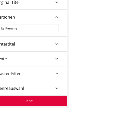
rginal Titel
ersonen
ersonen
ntertitel
exte
aster-Filter
enreauswahl
Suche