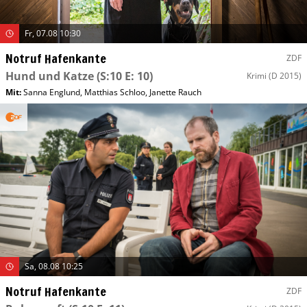
Fr, 07.08 10:30
Notruf Hafenkante
ZDF
Hund und Katze
(S:10 E: 10)
Krimi
(D 2015)
Mit
:
Sanna Englund
,
Matthias Schloo
,
Janette Rauch
Sa, 08.08 10:25
Notruf Hafenkante
ZDF