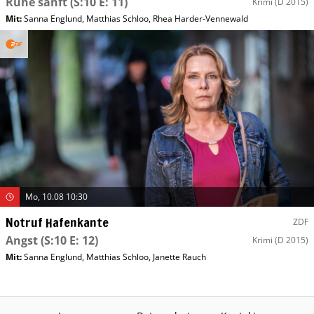
Ruhe sanft
(S:10 E: 11)
Krimi
(D 2015)
Mit
:
Sanna Englund
,
Matthias Schloo
,
Rhea Harder-Vennewald
Mo, 10.08 10:30
Notruf Hafenkante
ZDF
Angst
(S:10 E: 12)
Krimi
(D 2015)
Mit
:
Sanna Englund
,
Matthias Schloo
,
Janette Rauch