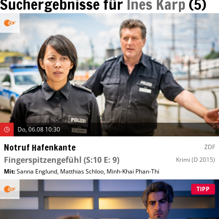
Suchergebnisse für
Ines Karp
(
5
)
Do, 06.08 10:30
Notruf Hafenkante
ZDF
Fingerspitzengefühl
(S:10 E: 9)
Krimi
(D 2015)
Mit
:
Sanna Englund
,
Matthias Schloo
,
Minh-Khai Phan-Thi
TIPP