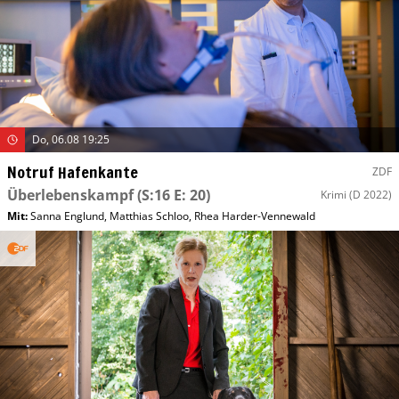
Do, 06.08 19:25
Notruf Hafenkante
ZDF
Überlebenskampf
(S:16 E: 20)
Krimi
(D 2022)
Mit
:
Sanna Englund
,
Matthias Schloo
,
Rhea Harder-Vennewald