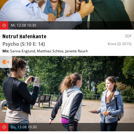
Mi, 12.08 10:30
Notruf Hafenkante
ZDF
Psycho
(S:10 E: 14)
Krimi
(D 2015)
Mit
:
Sanna Englund
,
Matthias Schloo
,
Janette Rauch
Do, 13.08 10:30