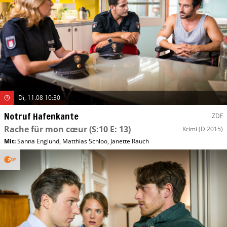
Di, 11.08 10:30
Notruf Hafenkante
ZDF
Rache für mon cœur
(S:10 E: 13)
Krimi
(D 2015)
Mit
:
Sanna Englund
,
Matthias Schloo
,
Janette Rauch