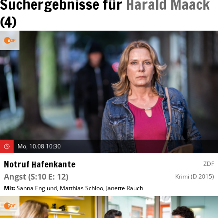
Suchergebnisse für
Harald Maack
(
4
)
Mo, 10.08 10:30
Notruf Hafenkante
ZDF
Angst
(S:10 E: 12)
Krimi
(D 2015)
Mit
:
Sanna Englund
,
Matthias Schloo
,
Janette Rauch