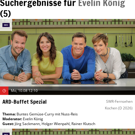
Suchergebnisse für
Evelin König
(
5
)
Mo, 10.08 12:10
ARD-Buffet Spezial
SWR-Fernsehen
Kochen
(D 2026)
Thema:
Buntes Gemüse-Curry mit Nuss-Reis
Moderator
:
Evelin König
Guest
:
Jörg Sackmann
,
Holger Wienpahl
,
Rainer Klutsch