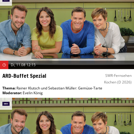
Di, 11.08 12:15
ARD-Buffet Spezial
SWR-Fernsehen
Kochen
(D 2026)
Thema:
Rainer Klutsch und Sebastian Müller: Gemüse-Tarte
Moderator
:
Evelin König