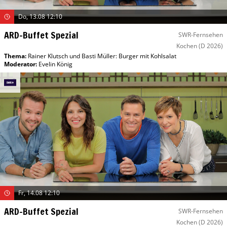
Do, 13.08 12:10
ARD-Buffet Spezial
SWR-Fernsehen
Kochen
(D 2026)
Thema:
Rainer Klutsch und Basti Müller: Burger mit Kohlsalat
Moderator
:
Evelin König
Fr, 14.08 12:10
ARD-Buffet Spezial
SWR-Fernsehen
Kochen
(D 2026)