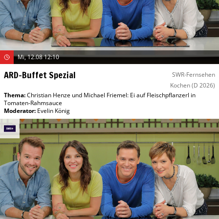
Mi, 12.08 12:10
ARD-Buffet Spezial
SWR-Fernsehen
Kochen
(D 2026)
Thema:
Christian Henze und Michael Friemel: Ei auf Fleischpflanzerl in
Tomaten-Rahmsauce
Moderator
:
Evelin König