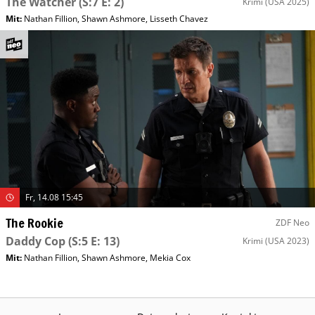
The Watcher
(S:7 E: 2)
Krimi
(USA 2025)
Mit
:
Nathan Fillion
,
Shawn Ashmore
,
Lisseth Chavez
Fr, 14.08 15:45
The Rookie
ZDF Neo
Daddy Cop
(S:5 E: 13)
Krimi
(USA 2023)
Mit
:
Nathan Fillion
,
Shawn Ashmore
,
Mekia Cox