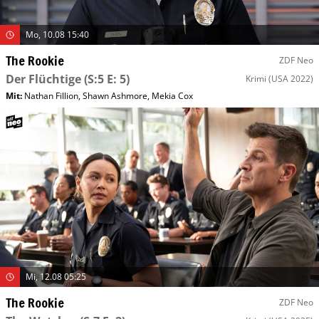
Mo, 10.08 15:40
The Rookie
ZDF Neo
Der Flüchtige
(S:5 E: 5)
Krimi
(USA 2022)
Mit
:
Nathan Fillion
,
Shawn Ashmore
,
Mekia Cox
Mi, 12.08 05:25
The Rookie
ZDF Neo