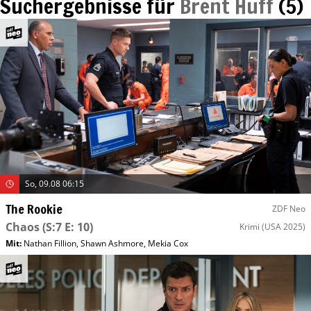
Suchergebnisse für
Brent Huff
(
5
)
So, 09.08 06:15
The Rookie
ZDF Neo
Chaos
(S:7 E: 10)
Krimi
(USA 2025)
Mit
:
Nathan Fillion
,
Shawn Ashmore
,
Mekia Cox