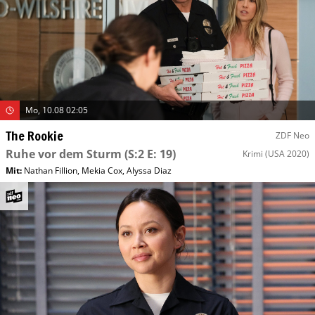
Mo, 10.08 02:05
The Rookie
ZDF Neo
Ruhe vor dem Sturm
(S:2 E: 19)
Krimi
(USA 2020)
Mit
:
Nathan Fillion
,
Mekia Cox
,
Alyssa Diaz