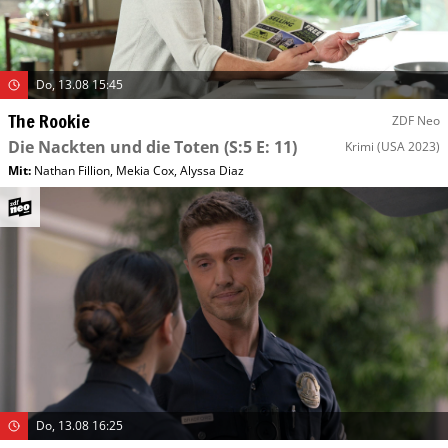
Do, 13.08 15:45
The Rookie
ZDF Neo
Die Nackten und die Toten
(S:5 E: 11)
Krimi
(USA 2023)
Mit
:
Nathan Fillion
,
Mekia Cox
,
Alyssa Diaz
Do, 13.08 16:25