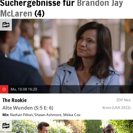
Suchergebnisse für
Brandon Jay
McLaren
(
4
)
Mo, 10.08 16:20
The Rookie
ZDF Neo
Alte Wunden
(S:5 E: 6)
Krimi
(USA 2022)
Mit
:
Nathan Fillion
,
Shawn Ashmore
,
Mekia Cox