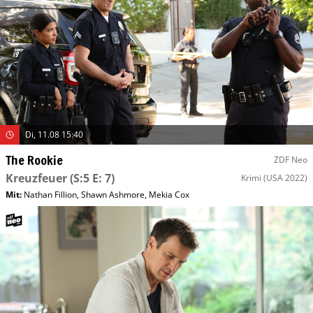
Di, 11.08 15:40
The Rookie
ZDF Neo
Kreuzfeuer
(S:5 E: 7)
Krimi
(USA 2022)
Mit
:
Nathan Fillion
,
Shawn Ashmore
,
Mekia Cox