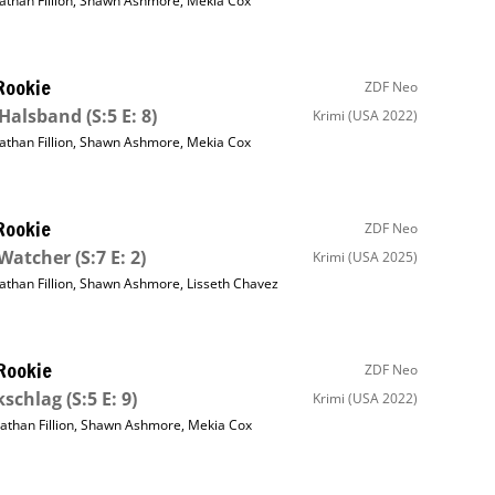
athan Fillion
,
Shawn Ashmore
,
Mekia Cox
Rookie
ZDF Neo
 Halsband
(S:5 E: 8)
Krimi
(USA 2022)
athan Fillion
,
Shawn Ashmore
,
Mekia Cox
Rookie
ZDF Neo
 Watcher
(S:7 E: 2)
Krimi
(USA 2025)
athan Fillion
,
Shawn Ashmore
,
Lisseth Chavez
Rookie
ZDF Neo
kschlag
(S:5 E: 9)
Krimi
(USA 2022)
athan Fillion
,
Shawn Ashmore
,
Mekia Cox