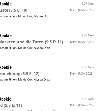
Rookie
ZDF Neo
Liste
(S:5 E: 10)
Krimi
(USA 2023)
athan Fillion
,
Mekia Cox
,
Alyssa Diaz
Rookie
ZDF Neo
Nackten und die Toten
(S:5 E: 11)
Krimi
(USA 2023)
athan Fillion
,
Mekia Cox
,
Alyssa Diaz
Rookie
ZDF Neo
esmeldung
(S:5 E: 12)
Krimi
(USA 2023)
athan Fillion
,
Mekia Cox
,
Alyssa Diaz
Rookie
ZDF Neo
ed
(S:7 E: 11)
Krimi
(USA 2025)