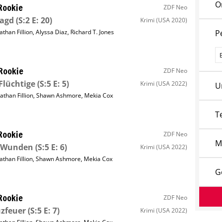
O
Rookie
ZDF Neo
Jagd
(S:2 E: 20)
Krimi
(USA 2020)
athan Fillion
,
Alyssa Diaz
,
Richard T. Jones
P
P
Rookie
ZDF Neo
Flüchtige
(S:5 E: 5)
Krimi
(USA 2022)
U
athan Fillion
,
Shawn Ashmore
,
Mekia Cox
T
Rookie
ZDF Neo
M
e Wunden
(S:5 E: 6)
Krimi
(USA 2022)
athan Fillion
,
Shawn Ashmore
,
Mekia Cox
G
Rookie
ZDF Neo
zfeuer
(S:5 E: 7)
Krimi
(USA 2022)