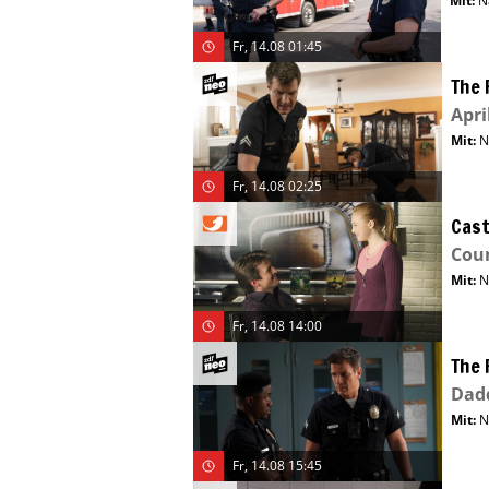
Mit
:
N
Fr, 14.08 01:45
The 
April
Mit
:
N
Fr, 14.08 02:25
Cast
Cou
Mit
:
N
Fr, 14.08 14:00
The 
Dad
Mit
:
N
Fr, 14.08 15:45