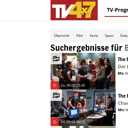
TV-Pro
Übersicht
Film
Serie
Sport
Doku
Suchergebnisse für
B
The 
Der 
Mit
:
N
So, 09.08 05:30
The 
Cha
Mit
:
N
So, 09.08 06:15