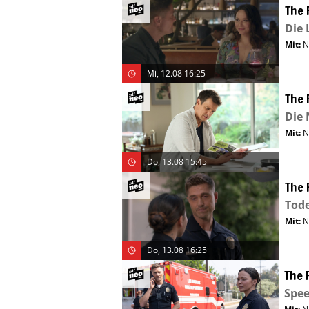
The 
Die 
Mit
:
N
Mi, 12.08 16:25
The 
Die 
Mit
:
N
Do, 13.08 15:45
The 
Tod
Mit
:
N
Do, 13.08 16:25
The 
Spe