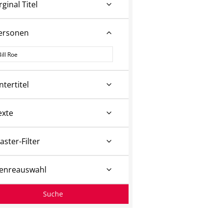
rginal Titel
ersonen
ersonen
ntertitel
exte
aster-Filter
enreauswahl
Suche