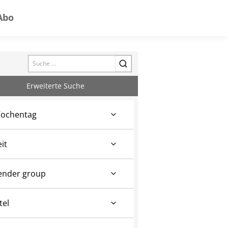
Abo
Search
Erweiterte Suche
ochentag
eit
ender group
tel