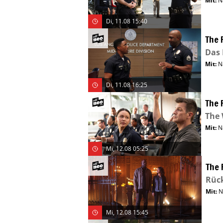
Mit
:
N
Di, 11.08 15:40
The 
Das
Mit
:
N
Di, 11.08 16:25
The 
The
Mit
:
N
Mi, 12.08 05:25
The 
Rüc
Mit
:
N
Mi, 12.08 15:45