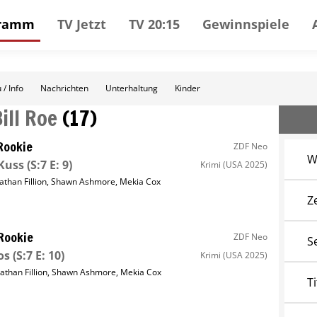
gramm
TV Jetzt
TV 20:15
Gewinnspiele
 / Info
Nachrichten
Unterhaltung
Kinder
ill Roe
(
17
)
Rookie
ZDF Neo
W
Kuss
(S:7 E: 9)
Krimi
(USA 2025)
athan Fillion
,
Shawn Ashmore
,
Mekia Cox
Z
Rookie
ZDF Neo
S
os
(S:7 E: 10)
Krimi
(USA 2025)
athan Fillion
,
Shawn Ashmore
,
Mekia Cox
Ti