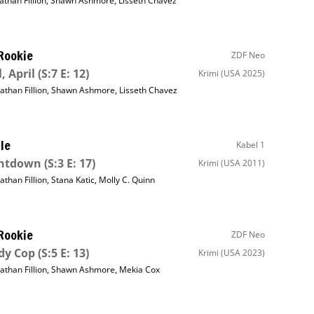
athan Fillion
,
Shawn Ashmore
,
Lisseth Chavez
Rookie
ZDF Neo
, April
(S:7 E: 12)
Krimi
(USA 2025)
athan Fillion
,
Shawn Ashmore
,
Lisseth Chavez
le
Kabel 1
ntdown
(S:3 E: 17)
Krimi
(USA 2011)
athan Fillion
,
Stana Katic
,
Molly C. Quinn
Rookie
ZDF Neo
dy Cop
(S:5 E: 13)
Krimi
(USA 2023)
athan Fillion
,
Shawn Ashmore
,
Mekia Cox