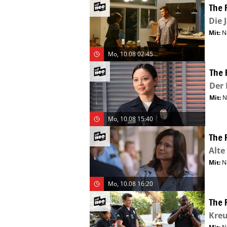
The 
Die 
Mit
:
N
Mo, 10.08 02:45
The 
Der 
Mit
:
N
Mo, 10.08 15:40
The 
Alt
Mit
:
N
Mo, 10.08 16:20
The 
Kreu