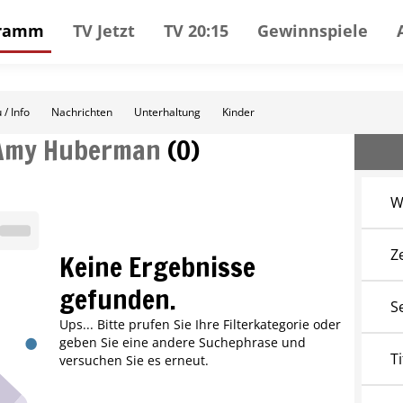
gramm
TV Jetzt
TV 20:15
Gewinnspiele
 / Info
Nachrichten
Unterhaltung
Kinder
Amy Huberman
(
0
)
W
Z
Keine Ergebnisse
gefunden.
S
Ups... Bitte prufen Sie Ihre Filterkategorie oder
geben Sie eine andere Suchephrase und
Ti
versuchen Sie es erneut.