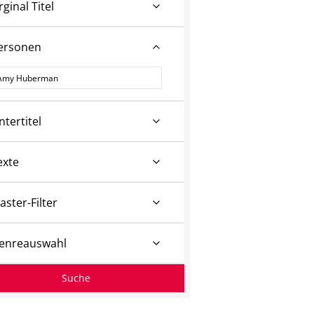
rginal Titel
ersonen
ersonen
ntertitel
exte
aster-Filter
enreauswahl
Suche