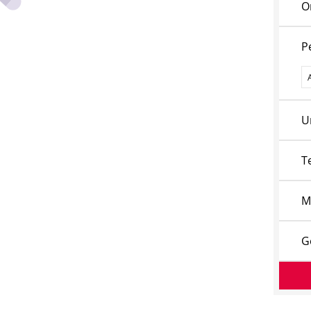
O
P
P
U
T
M
G