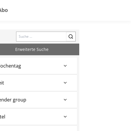
Abo
Search
Erweiterte Suche
ochentag
eit
ender group
tel