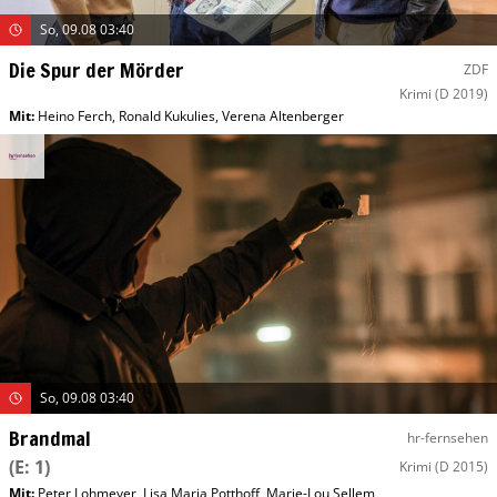
So, 09.08 03:40
Die Spur der Mörder
ZDF
Krimi
(D 2019)
Mit
:
Heino Ferch
,
Ronald Kukulies
,
Verena Altenberger
So, 09.08 03:40
Brandmal
hr-fernsehen
(E: 1)
Krimi
(D 2015)
Mit
:
Peter Lohmeyer
,
Lisa Maria Potthoff
,
Marie-Lou Sellem