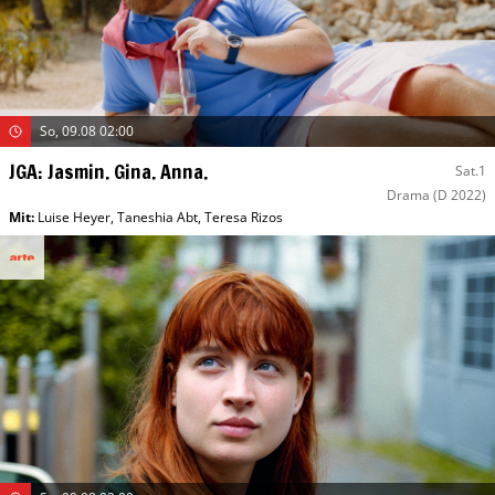
So, 09.08 02:00
JGA: Jasmin. Gina. Anna.
Sat.1
Drama
(D 2022)
Mit
:
Luise Heyer
,
Taneshia Abt
,
Teresa Rizos