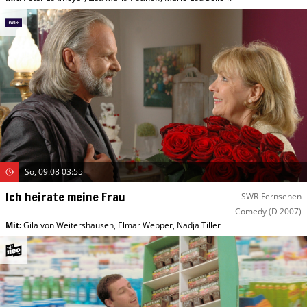
So, 09.08 03:55
Ich heirate meine Frau
SWR-Fernsehen
Comedy
(D 2007)
Mit
:
Gila von Weitershausen
,
Elmar Wepper
,
Nadja Tiller