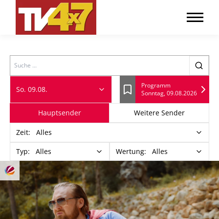
Search
Programm
So. 09.08.
Sonntag, 09.08.2026
Lesezeichen
Hauptsender
Weitere Sender
Zeit
:
Alles
Typ
:
Alles
Wertung
:
Alles