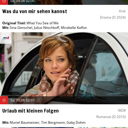
So, 09.08 02:00
Was du von mir sehen kannst
Arte
Drama
(D 2024)
Original Titel:
What You See of Me
Mit
:
Sina Genschel
,
Julius Nitschkoff
,
Mirabelle Kalfon
So, 09.08 02:10
Urlaub mit kleinen Folgen
WDR
Romanze
(D 2010)
Mit
:
Muriel Baumeister
,
Tim Bergmann
,
Gaby Dohm