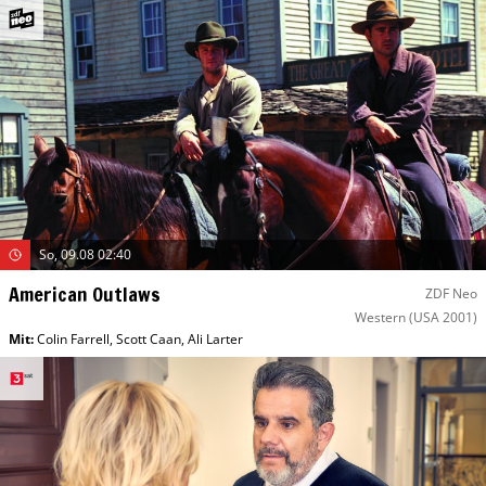
So, 09.08 02:40
American Outlaws
ZDF Neo
Western
(USA 2001)
Mit
:
Colin Farrell
,
Scott Caan
,
Ali Larter