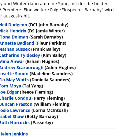
aby und Winter dann auf eine Spur, mit der die beiden
V-Premiere. Eine weitere Folge "Inspector Barnaby" wird
r ausgestrahlt.
Neil Dudgeon
(DCI John Barnaby)
Nick Hendrix
(DS Jamie Winter)
Fiona Dolman
(Sarah Barnaby)
Annette Badland
(Fleur Perkins)
Nathan Sussex
(Frank Bailey)
Catherine Tyldesley
(Kim Bailey)
Mina Anwar
(Eshani Hughes)
Andrew Scarborough
(Aden Hughes)
Josette Simon
(Madeline Saunders)
Tia May Watts
(Daniella Saunders)
Tom Moya
(Tai Yang)
Joe Edgar
(Reece Fleming)
Charlie Condou
(Perry Fleming)
Duncan Preston
(William Fleming)
Josie Lawrence
(Lorna McIntosh)
Isabel Shaw
(Betty Barnaby)
Ruth Horrocks
(Passerby)
Helen Jenkins