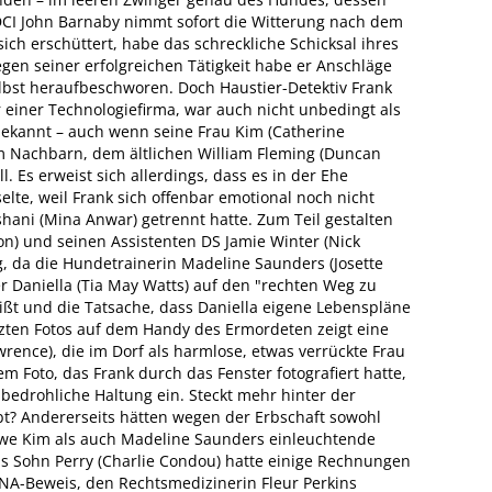
DCI John Barnaby nimmt sofort die Witterung nach dem
ich erschüttert, habe das schreckliche Schicksal ihres
en seiner erfolgreichen Tätigkeit habe er Anschläge
lbst heraufbeschworen. Doch Haustier-Detektiv Frank
r einer Technologiefirma, war auch nicht unbedingt als
ekannt – auch wenn seine Frau Kim (Catherine
em Nachbarn, dem ältlichen William Fleming (Duncan
l. Es erweist sich allerdings, dass es in der Ehe
elte, weil Frank sich offenbar emotional noch nicht
shani (Mina Anwar) getrennt hatte. Zum Teil gestalten
on) und seinen Assistenten DS Jamie Winter (Nick
, da die Hundetrainerin Madeline Saunders (Josette
 Daniella (Tia May Watts) auf den "rechten Weg zu
eißt und die Tatsache, dass Daniella eigene Lebenspläne
letzten Fotos auf dem Handy des Ermordeten zeigt eine
rence), die im Dorf als harmlose, etwas verrückte Frau
em Foto, das Frank durch das Fenster fotografiert hatte,
bedrohliche Haltung ein. Steckt mehr hinter der
bt? Andererseits hätten wegen der Erbschaft sowohl
twe Kim als auch Madeline Saunders einleuchtende
s Sohn Perry (Charlie Condou) hatte einige Rechnungen
DNA-Beweis, den Rechtsmedizinerin Fleur Perkins