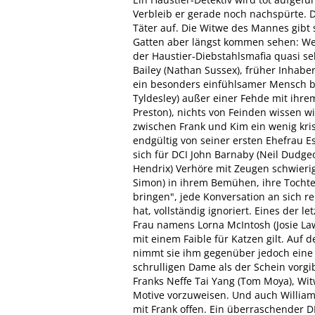
Verbleib er gerade noch nachspürte. 
Täter auf. Die Witwe des Mannes gibt s
Gatten aber längst kommen sehen: Weg
der Haustier-Diebstahlsmafia quasi se
Bailey (Nathan Sussex), früher Inhabe
ein besonders einfühlsamer Mensch b
Tyldesley) außer einer Fehde mit ihr
Preston), nichts von Feinden wissen wil
zwischen Frank und Kim ein wenig kris
endgültig von seiner ersten Ehefrau E
sich für DCI John Barnaby (Neil Dudge
Hendrix) Verhöre mit Zeugen schwierig
Simon) in ihrem Bemühen, ihre Tochter
bringen", jede Konversation an sich r
hat, vollständig ignoriert. Eines der 
Frau namens Lorna McIntosh (Josie Law
mit einem Faible für Katzen gilt. Auf d
nimmt sie ihm gegenüber jedoch eine 
schrulligen Dame als der Schein vorgi
Franks Neffe Tai Yang (Tom Moya), Wi
Motive vorzuweisen. Und auch William
mit Frank offen. Ein überraschender 