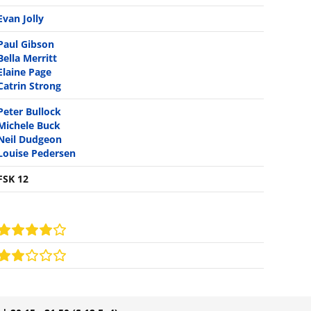
Evan Jolly
Paul Gibson
Bella Merritt
Elaine Page
Catrin Strong
Peter Bullock
Michele Buck
Neil Dudgeon
Louise Pedersen
FSK 12