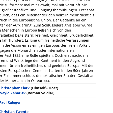
it zu formen: mal mit Gewalt, mal mit Vernunft. Sir
e großer Konflikte und Einigungsbemühungen. Erst spät
durch, dass ein Miteinander den Völkern mehr dient als
ruch in die Europäische Union. Der Gedanke an ein
alter der Aufklärung. Zum Schlüsselereignis aber wurde
le Menschen in Europa ließen sich von den
tigkeit begeistern: Freiheit, Gleichheit, Brüderlichkeit.
 Jahrhundert. Es ging um freiheitliche Verfassungen
 die Vision eines einigen Europas der freien Völker.
 gegen die Monarchien oder internationalen
Fest 1832 eine Rolle spielten. Doch erst nachdem
uren und Weltkriege den Kontinent in den Abgrund
men für ein freiheitliches und geeintes Europa. Mit der
sten Europäischen Gemeinschaften in den 50er-Jahren
er Zusammenschluss demokratischer Staaten Gestalt an
der Mauer auch in Osteuropa.
Christopher Clark
(Himself - Host)
Ivaylo Zahariev
(Roman Soldier)
Paul Rabiger
Christian Twente