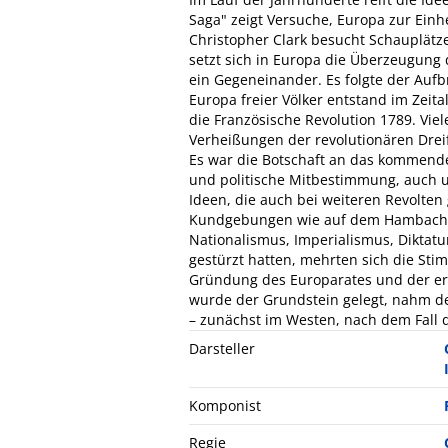
Saga" zeigt Versuche, Europa zur Einhe
Christopher Clark besucht Schauplätz
setzt sich in Europa die Überzeugung 
ein Gegeneinander. Es folgte der Aufb
Europa freier Völker entstand im Zeit
die Französische Revolution 1789. Vie
Verheißungen der revolutionären Dreifal
Es war die Botschaft an das kommende
und politische Mitbestimmung, auch um
Ideen, die auch bei weiteren Revolten
Kundgebungen wie auf dem Hambacher 
Nationalismus, Imperialismus, Diktat
gestürzt hatten, mehrten sich die Stim
Gründung des Europarates und der er
wurde der Grundstein gelegt, nahm d
– zunächst im Westen, nach dem Fall 
Darsteller
Komponist
Regie