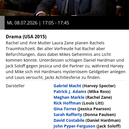
Mi, 08.07.2026 | 17:05 - 17:45
Drama
(USA 2015)
Rachel und ihre Mutter Laura Zane planen Rachels
Traumhochzeit. Bei aller Vorfreude hat Rachel aber
Befürchtungen, dass dabei Mikes Geheimnis ans Licht
kommen könnte. Unterdessen schlagen Daniel Hardman und
Jack Soloff gegen Jessica und die Partner zu, während Harvey
und Mike sich mit Hardmans mysteriösem Geldgeber anlegen
und Louis versucht, Jacks Achillesferse zu finden.
Darsteller
Gabriel Macht
(Harvey Specter)
Patrick J. Adams
(Mike Ross)
Meghan Markle
(Rachel Zane)
Rick Hoffman
(Louis Litt)
Gina Torres
(Jessica Pearson)
Sarah Rafferty
(Donna Paulsen)
David Costabile
(Daniel Hardman)
John Pyper-Ferguson
(Jack Soloff)