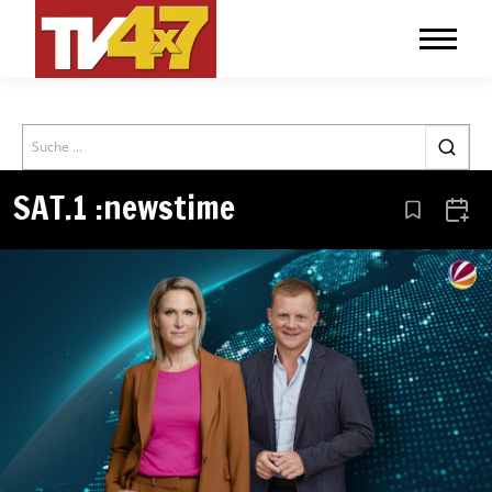
Search
SAT.1 :newstime
Aus den Le
Zum 