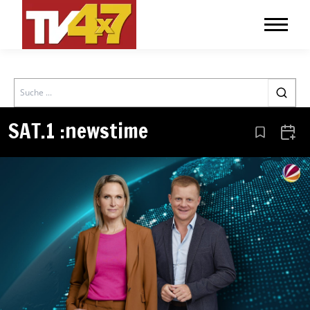
Search
SAT.1 :newstime
Aus den Le
Zum 