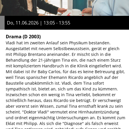
Do, 11.06.2026 | 13:05 - 13:55
Drama
(D 2003)
Vladi hat im zweiten Anlauf sein Physikum bestanden.
Ausgestattet mit neuem Selbstbewusstsein, gerät er gleich
mit Philipp Brentano aneinander. Er mischt sich in die
Behandlung der 21-jährigen Tina ein, die nach einem Sturz
mit kompliziertem Handbruch in die Klinik eingeliefert wird.
Mit dabei ist ihr Baby Carlos, für das es keine Betreuung gibt,
weil Tinas spanischer Ehemann Ricardo angeblich auf der
Baustelle unabkömmlich ist. Vladi, dem Tina sofort
sympathisch ist, bietet an, sich um das Kind zu kümmern.
Inzwischen schon ein wenig in Tina verliebt, bekommt er
schließlich heraus, dass Ricardo sie betrügt. Er verschweigt
aber vorerst sein Wissen, zumal Tina ernsthaft krank zu sein
scheint. "Doktor Vladi" vermutet eine Hirnhautentzündung
und ordnet eigenmächtig Untersuchungen an. Es kommt zum
Eklat mit Philipp. Als sich die "Diagnose" als falsch erweist