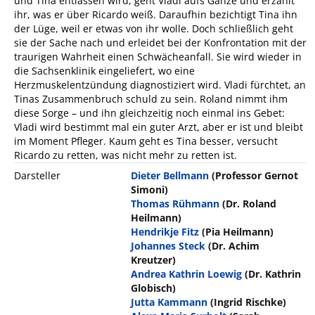
und Tina entlassen wird, geht Vladi aufs Ganze und erzählt
ihr, was er über Ricardo weiß. Daraufhin bezichtigt Tina ihn
der Lüge, weil er etwas von ihr wolle. Doch schließlich geht
sie der Sache nach und erleidet bei der Konfrontation mit der
traurigen Wahrheit einen Schwächeanfall. Sie wird wieder in
die Sachsenklinik eingeliefert, wo eine
Herzmuskelentzündung diagnostiziert wird. Vladi fürchtet, an
Tinas Zusammenbruch schuld zu sein. Roland nimmt ihm
diese Sorge – und ihn gleichzeitig noch einmal ins Gebet:
Vladi wird bestimmt mal ein guter Arzt, aber er ist und bleibt
im Moment Pfleger. Kaum geht es Tina besser, versucht
Ricardo zu retten, was nicht mehr zu retten ist.
Darsteller
Dieter Bellmann
(Professor Gernot
Simoni)
Thomas Rühmann
(Dr. Roland
Heilmann)
Hendrikje Fitz
(Pia Heilmann)
Johannes Steck
(Dr. Achim
Kreutzer)
Andrea Kathrin Loewig
(Dr. Kathrin
Globisch)
Jutta Kammann
(Ingrid Rischke)