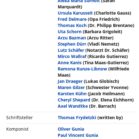
Alexa Maria Surholt
(Sarah
Marquardt)
Ursula Karusseit
(Charlotte Gauss)
Fred Delmare
(Opa Friedrich)
Thomas Koch
(Dr. Philipp Brentano)
Uta Schorn
(Barbara Grigoleit)
Arzu Bazman
(Arzu Ritter)
Stephen Dürr
(Vladi Nemetz)
Lutz Schäfer
(Notarzt Dr. Schäfer)
Mirco Wallraf
(Ricardo Gutierrez)
Anne Kanis
(Tina Maas-Gutierrez)
Ramona Kunze-Libnow
(Wilfriede
Maas)
Jan Draeger
(Lukas Globisch)
Maren Gilzer
(Schwester Yvonne)
Karsten Kühn
(Jacob Heilmann)
Cheryl Shepard
(Dr. Elena Eichhorn)
Axel Wandtke
(Dr. Barrach)
Schriftsteller
Thomas Frydetzki
(written by)
Komponist
Oliver Gunia
Paul Vincent Gunia