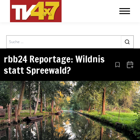
Search
rbb24 Reportage: Wildnis
statt Spreewald?
Aus den Le
Zum 