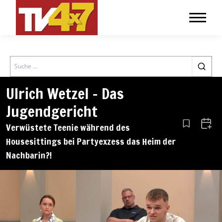
Search
Ulrich Wetzel – Das
Jugendgericht
Verwüstete Teenie während des
Aus den Le
Zum 
Housesittings bei Partyexzess das Heim der
Nachbarin?!