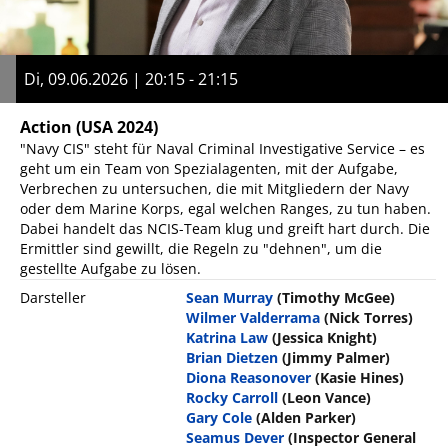
Di, 09.06.2026 | 20:15 - 21:15
Action
(USA 2024)
"Navy CIS" steht für Naval Criminal Investigative Service – es
geht um ein Team von Spezialagenten, mit der Aufgabe,
Verbrechen zu untersuchen, die mit Mitgliedern der Navy
oder dem Marine Korps, egal welchen Ranges, zu tun haben.
Dabei handelt das NCIS-Team klug und greift hart durch. Die
Ermittler sind gewillt, die Regeln zu "dehnen", um die
gestellte Aufgabe zu lösen.
Darsteller
Sean Murray
(Timothy McGee)
Wilmer Valderrama
(Nick Torres)
Katrina Law
(Jessica Knight)
Brian Dietzen
(Jimmy Palmer)
Diona Reasonover
(Kasie Hines)
Rocky Carroll
(Leon Vance)
Gary Cole
(Alden Parker)
Seamus Dever
(Inspector General