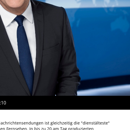
:10
achrichtensendungen ist gleichzeitig die "dienstälteste"
n Fernsehen. In bis zu 20 am Tag produzierten