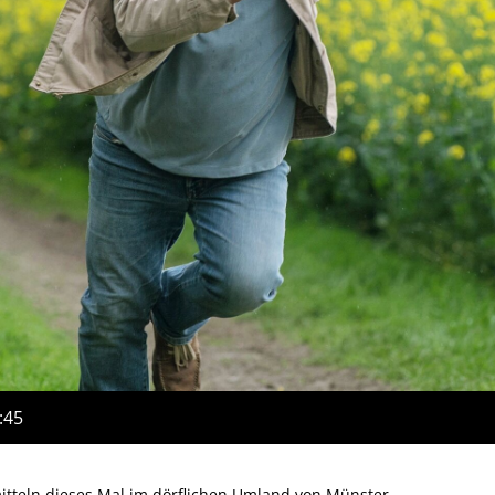
:45
itteln dieses Mal im dörflichen Umland von Münster,