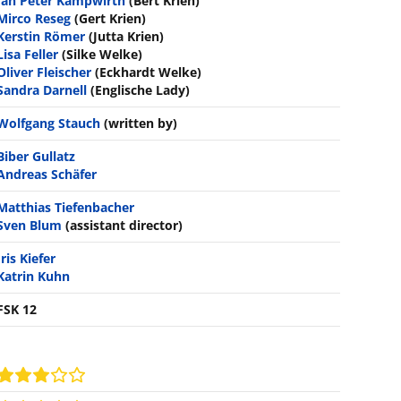
Jan Peter Kampwirth
(Bert Krien)
Mirco Reseg
(Gert Krien)
Kerstin Römer
(Jutta Krien)
Lisa Feller
(Silke Welke)
Oliver Fleischer
(Eckhardt Welke)
Sandra Darnell
(Englische Lady)
Wolfgang Stauch
(written by)
Biber Gullatz
Andreas Schäfer
Matthias Tiefenbacher
Sven Blum
(assistant director)
Iris Kiefer
Katrin Kuhn
FSK 12