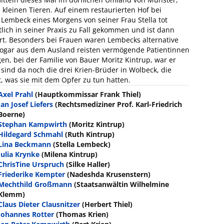
 kleinen Tieren. Auf einem restaurierten Hof bei
l Lembeck eines Morgens von seiner Frau Stella tot
lich in seiner Praxis zu Fall gekommen und ist dann
tort. Besonders bei Frauen waren Lembecks alternative
ogar aus dem Ausland reisten vermögende Patientinnen
n, bei der Familie von Bauer Moritz Kintrup, war er
ind da noch die drei Krien-Brüder in Wolbeck, die
, was sie mit dem Opfer zu tun hatten.
Axel Prahl
(Hauptkommissar Frank Thiel)
Jan Josef Liefers
(Rechtsmediziner Prof. Karl-Friedrich
Boerne)
Stephan Kampwirth
(Moritz Kintrup)
Hildegard Schmahl
(Ruth Kintrup)
Lina Beckmann
(Stella Lembeck)
Julia Krynke
(Milena Kintrup)
ChrisTine Urspruch
(Silke Haller)
Friederike Kempter
(Nadeshda Krusenstern)
Mechthild Großmann
(Staatsanwältin Wilhelmine
Klemm)
Claus Dieter Clausnitzer
(Herbert Thiel)
Johannes Rotter
(Thomas Krien)