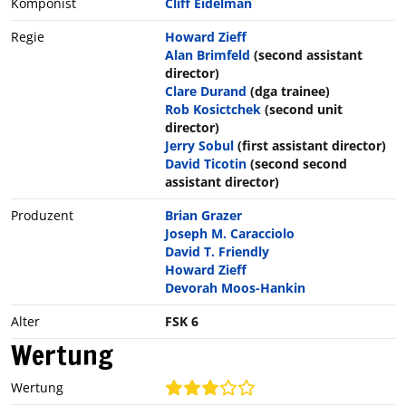
Komponist
Cliff Eidelman
Regie
Howard Zieff
Alan Brimfeld
(second assistant
director)
Clare Durand
(dga trainee)
Rob Kosictchek
(second unit
director)
Jerry Sobul
(first assistant director)
David Ticotin
(second second
assistant director)
Produzent
Brian Grazer
Joseph M. Caracciolo
David T. Friendly
Howard Zieff
Devorah Moos-Hankin
Alter
FSK 6
Wertung
Wertung