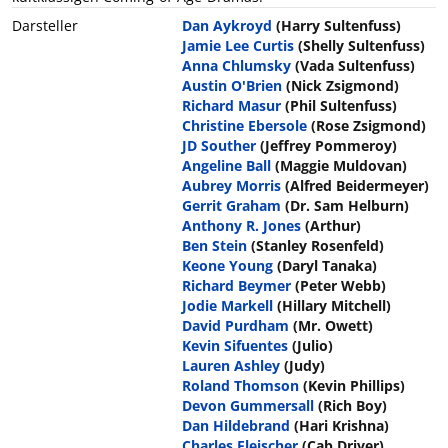
Darsteller
Dan Aykroyd
(Harry Sultenfuss)
Jamie Lee Curtis
(Shelly Sultenfuss)
Anna Chlumsky
(Vada Sultenfuss)
Austin O'Brien
(Nick Zsigmond)
Richard Masur
(Phil Sultenfuss)
Christine Ebersole
(Rose Zsigmond)
JD Souther
(Jeffrey Pommeroy)
Angeline Ball
(Maggie Muldovan)
Aubrey Morris
(Alfred Beidermeyer)
Gerrit Graham
(Dr. Sam Helburn)
Anthony R. Jones
(Arthur)
Ben Stein
(Stanley Rosenfeld)
Keone Young
(Daryl Tanaka)
Richard Beymer
(Peter Webb)
Jodie Markell
(Hillary Mitchell)
David Purdham
(Mr. Owett)
Kevin Sifuentes
(Julio)
Lauren Ashley
(Judy)
Roland Thomson
(Kevin Phillips)
Devon Gummersall
(Rich Boy)
Dan Hildebrand
(Hari Krishna)
Charles Fleischer
(Cab Driver)