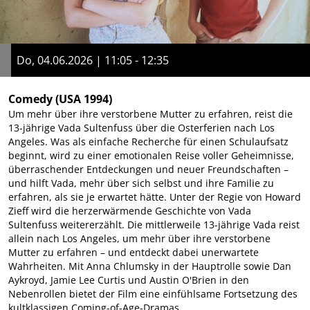
Do, 04.06.2026 | 11:05 - 12:35
Comedy
(USA 1994)
Um mehr über ihre verstorbene Mutter zu erfahren, reist die
13-jährige Vada Sultenfuss über die Osterferien nach Los
Angeles. Was als einfache Recherche für einen Schulaufsatz
beginnt, wird zu einer emotionalen Reise voller Geheimnisse,
überraschender Entdeckungen und neuer Freundschaften –
und hilft Vada, mehr über sich selbst und ihre Familie zu
erfahren, als sie je erwartet hätte. Unter der Regie von Howard
Zieff wird die herzerwärmende Geschichte von Vada
Sultenfuss weitererzählt. Die mittlerweile 13-jährige Vada reist
allein nach Los Angeles, um mehr über ihre verstorbene
Mutter zu erfahren – und entdeckt dabei unerwartete
Wahrheiten. Mit Anna Chlumsky in der Hauptrolle sowie Dan
Aykroyd, Jamie Lee Curtis und Austin O'Brien in den
Nebenrollen bietet der Film eine einfühlsame Fortsetzung des
kultklassigen Coming-of-Age-Dramas.